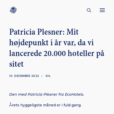
Patricia Plesner: Mit
CONTACT
højdepunkt i år var, da vi
ABOUT
lancerede 20.000 hoteller på
ENGLISH
CREATORS
sitet
KULTUR
10. DECEMBER 2022
|
JUL
INSPIRATION
BORNHOLM
Den med Patricia Plesner fra EcoHotels.
Årets hyggeligste måned er i fuld gang.
SUBSCRIBE