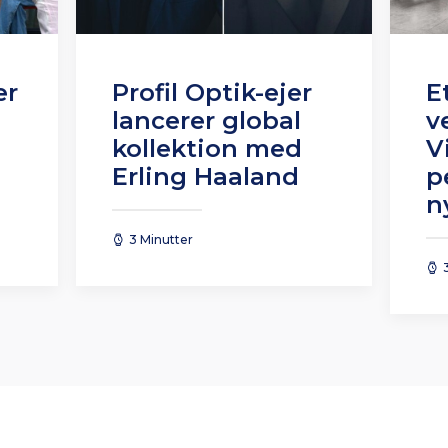
er
Profil Optik-ejer
E
lancerer global
v
kollektion med
V
Erling Haaland
p
n
3 Minutter