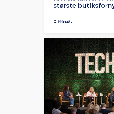
største butiksforn
6 Minutter