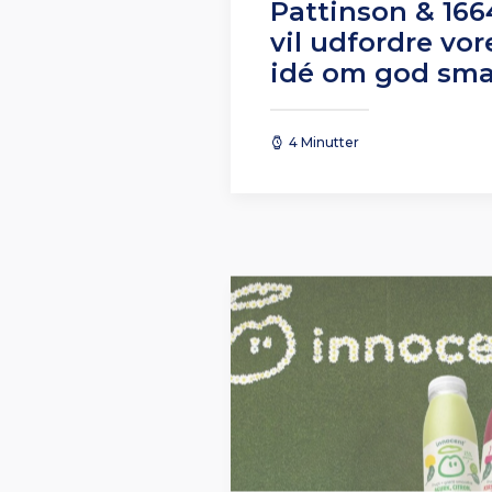
Pattinson & 166
vil udfordre vor
idé om god sm
4 Minutter