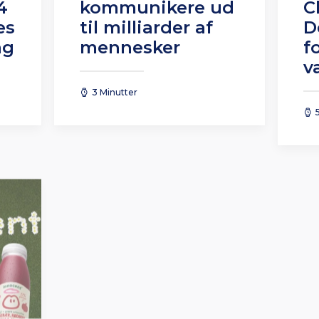
4
kommunikere ud
C
es
til milliarder af
D
ag
mennesker
f
v
3 Minutter