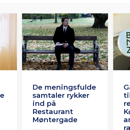
De meningsfulde
G
te
samtaler rykker
t
ind på
r
Restaurant
K
Møntergade
a
r