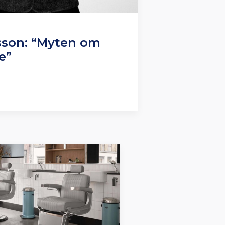
sson: “Myten om
e”