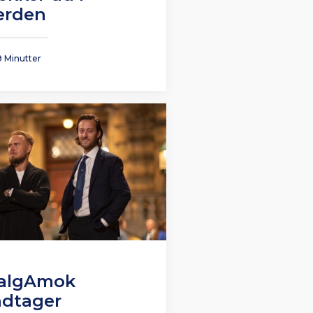
erden
9 Minutter
algAmok
ndtager