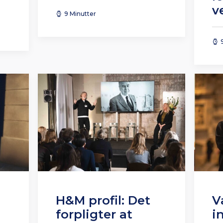
v
9 Minutter
H&M profil: Det
V
forpligter at
i