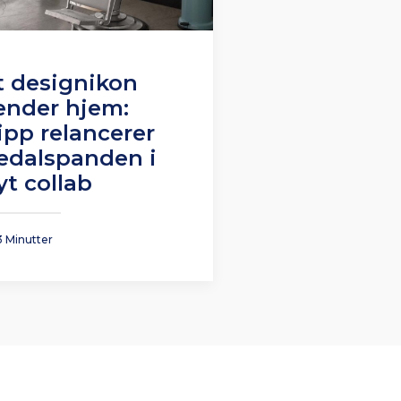
t designikon
ender hjem:
ipp relancerer
edalspanden i
yt collab
3 Minutter