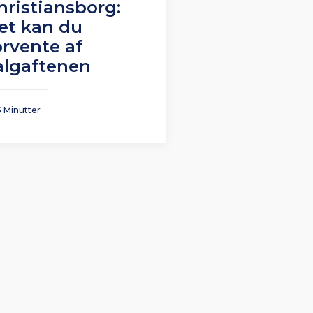
hristiansborg:
et kan du
orvente af
algaftenen
5 Minutter