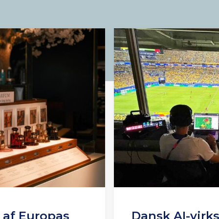
n af Europas
Dansk AI-virk