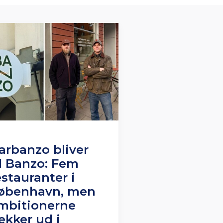
arbanzo bliver
il Banzo: Fem
estauranter i
øbenhavn, men
mbitionerne
ækker ud i