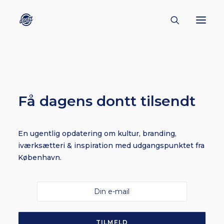
CONTACT
ABOUT
Få dagens dontt tilsendt
ENGLISH
CREATORS
En ugentlig opdatering om kultur, branding,
KULTUR
iværksætteri & inspiration med udgangspunktet fra
INSPIRATION
København.
BORNHOLM
SUBSCRIBE