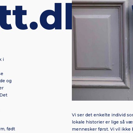
tt.dk
 i
se
de og
ær
 Det
s
Vi ser det enkelte individ som
lokale historier er lige så v
rm, født
mennesker først. Vi vil ikke 