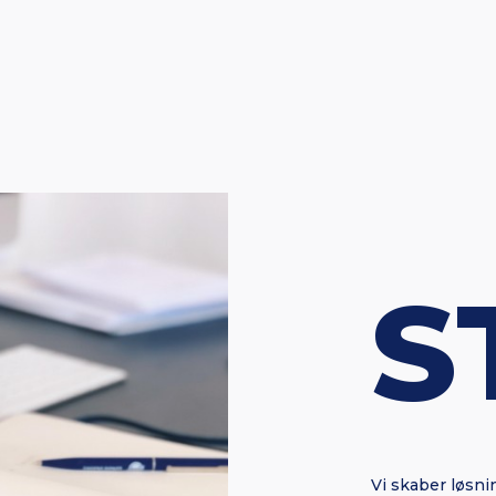
S
Vi skaber løsn