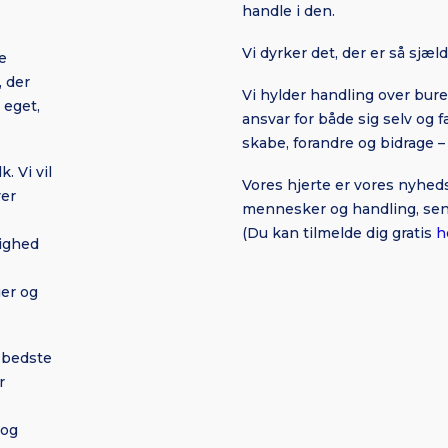
handle i den.
Vi dyrker det, der er så sjæ
e
 der
Vi hylder handling over bur
 eget,
ansvar for både sig selv og 
skabe, forandre og bidrage –
. Vi vil
Vores hjerte er vores nyhed
ver
mennesker og handling, send
(Du kan tilmelde dig gratis
h
lighed
ier og
s bedste
r
 og