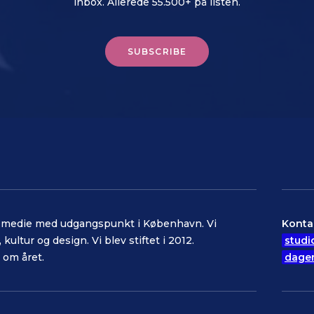
inbox. Allerede 55.500+ på listen.
SUBSCRIBE
et medie med udgangspunkt i København. Vi
Konta
kultur og design. Vi blev stiftet i 2012.
studi
 om året.
dage