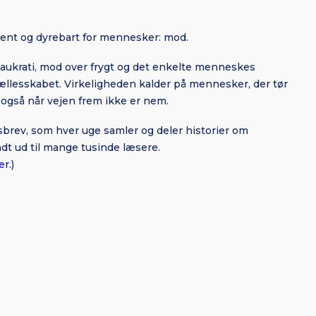
ldent og dyrebart for mennesker: mod.
eaukrati, mod over frygt og det enkelte menneskes
fællesskabet. Virkeligheden kalder på mennesker, der tør
 også når vejen frem ikke er nem.
sbrev, som hver uge samler og deler historier om
t ud til mange tusinde læsere.
er.
)