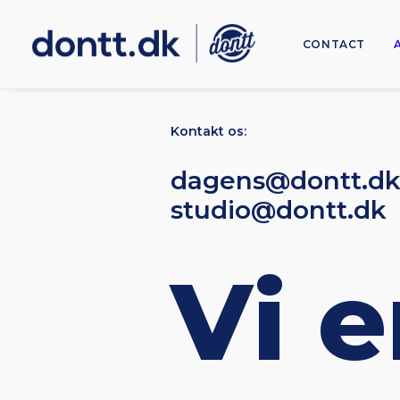
CONTACT
Kontakt os:
dagens@dontt.d
studio@dontt.dk
Vi e