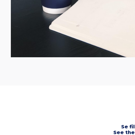
Se f
See the 