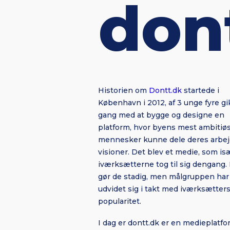
don
Historien om
Dontt.dk
startede i
København i 2012, af 3 unge fyre gik
gang med at bygge og designe en
platform, hvor byens mest ambitiø
mennesker kunne dele deres arbej
visioner. Det blev et medie, som is
iværksætterne tog til sig dengang.
gør de stadig, men målgruppen har
udvidet sig i takt med iværksætter
popularitet.
I dag er dontt.dk er en medieplatfo