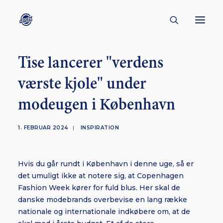
Tise lancerer "verdens
CONTACT
værste kjole" under
ABOUT
modeugen i København
ENGLISH
CREATORS
1. FEBRUAR 2024
|
INSPIRATION
KULTUR
INSPIRATION
Hvis du går rundt i København i denne uge, så er
BORNHOLM
det umuligt ikke at notere sig, at Copenhagen
Fashion Week kører for fuld blus. Her skal de
danske modebrands overbevise en lang række
nationale og internationale indkøbere om, at de
SUBSCRIBE