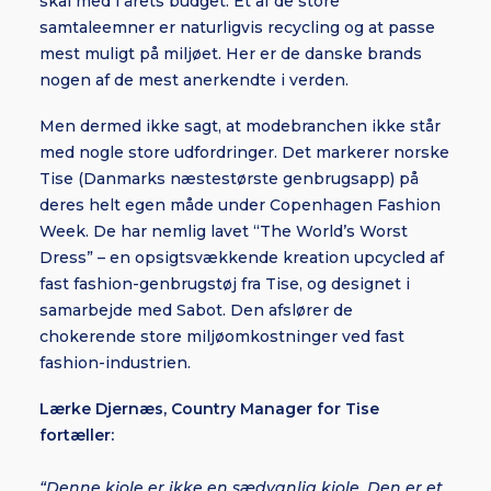
skal med i årets budget. Et af de store
samtaleemner er naturligvis recycling og at passe
mest muligt på miljøet. Her er de danske brands
nogen af de mest anerkendte i verden.
Men dermed ikke sagt, at modebranchen ikke står
med nogle store udfordringer. Det markerer norske
Tise (Danmarks næstestørste genbrugsapp) på
deres helt egen måde under Copenhagen Fashion
Week. De har nemlig lavet “The World’s Worst
Dress” – en opsigtsvækkende kreation upcycled af
fast fashion-genbrugstøj fra Tise, og designet i
samarbejde med Sabot. Den afslører de
chokerende store miljøomkostninger ved fast
fashion-industrien.
Lærke Djernæs, Country Manager for Tise
fortæller:
“Denne kjole er ikke en sædvanlig kjole. Den er et