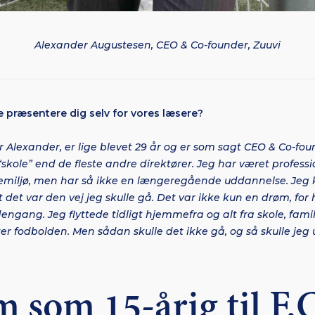
Alexander Augustesen, CEO & Co-founder, Zuuvi
ige præsentere dig selv for vores læsere?
r Alexander, er lige blevet 29 år og er som sagt CEO & Co-fou
“skole” end de fleste andre direktører. Jeg har været professio
itemiljø, men har så ikke en længeregående uddannelse. Jeg ko
et var den vej jeg skulle gå. Det var ikke kun en drøm, for h
ngang. Jeg flyttede tidligt hjemmefra og alt fra skole, fam
ter fodbolden. Men sådan skulle det ikke gå, og så skulle je
m som 15-årig til F.