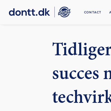
CONTACT
Tidlige
succes 
techvir