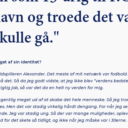
vn og troede det v
skulle gå."
et af sin identitet?
ldspilleren Alexander. Det meste af mit netværk var fodbold. 
 det. Så da jeg godt vidste, at jeg ikke blev “verdens bedst
rigtig job, så var det da en helt ny verden for mig.
gentlig meget ud af at skabe det hele menneske. Så jeg tro
s. Men det var stadig virkelig hårdt dengang. For når jeg ser
de. Jeg var stadig ung. Så der var mange muligheder, opleve
 for det skete så tidligt, og ikke når jeg måske var i 30erne.