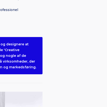
rofessionel
 og designere at
e 'Creative
og nogle af de
på virksomheder, der
gn og markedsføring.