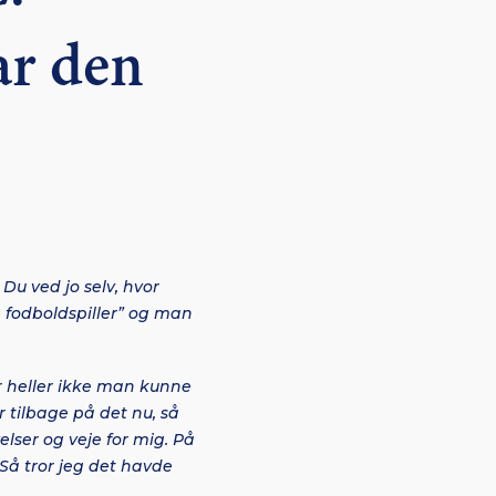
ar den
Du ved jo selv, hvor
e fodboldspiller” og man
r heller ikke man kunne
 tilbage på det nu, så
lser og veje for mig. På
 Så tror jeg det havde