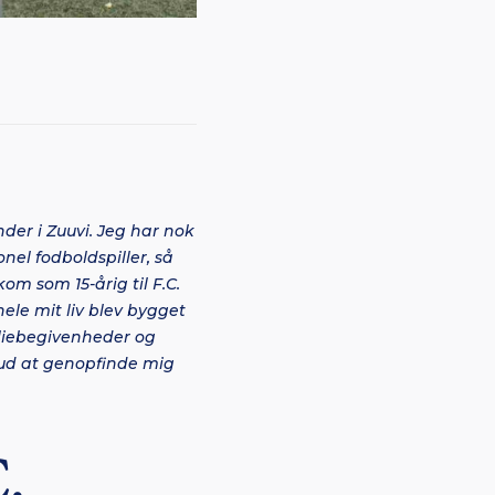
nder i Zuuvi. Jeg har nok
nel fodboldspiller, så
m som 15-årig til F.C.
ele mit liv blev bygget
iliebegivenheder og
g ud at genopfinde mig
C.