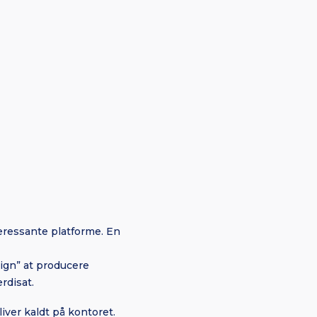
eressante platforme. En
ign” at producere
rdisat.
ver kaldt på kontoret.