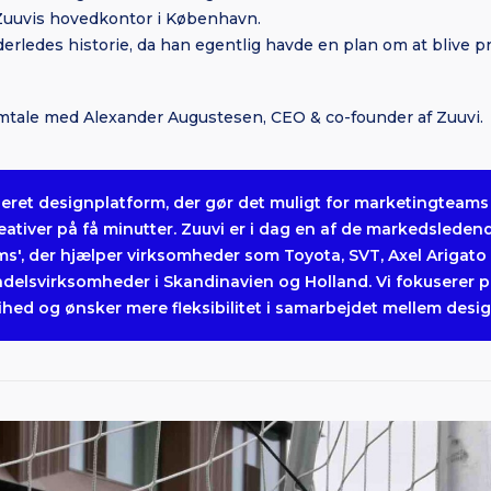
uuvis hovedkontor i København.
derledes historie, da han egentlig havde en plan om at blive p
mtale med Alexander Augustesen, CEO & co-founder af Zuuvi.
seret designplatform, der gør det muligt for marketingteams
eativer på få minutter. Zuuvi er i dag en af de markedsledend
', der hjælper virksomheder som Toyota, SVT, Axel Arigato 
andelsvirksomheder i Skandinavien og Holland. Vi fokuserer 
ihed og ønsker mere fleksibilitet i samarbejdet mellem desi