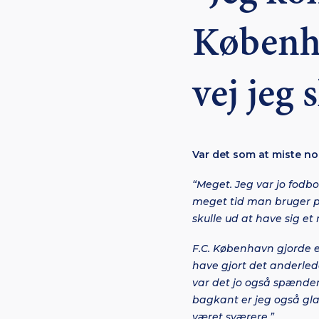
Københa
vej jeg 
Var det som at miste nog
“Meget. Jeg var jo fodbo
meget tid man bruger på
skulle ud at have sig et 
F.C. København gjorde e
have gjort det anderlede
var det jo også spænden
bagkant er jeg også glad
været sværere.”