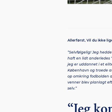
Allerførst, Vil du ikke l
”Selvfølgelig! Jeg hedde
haft en lidt anderledes 
jeg er uddannet i et el
København og troede at d
op omkring fodbolden de
venner blev planlagt ef
selv.”
“Jeg ko