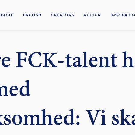
ABOUT
ENGLISH
CREATORS
KULTUR
INSPIRATI
re FCK-talent h
med
ksomhed: Vi sk