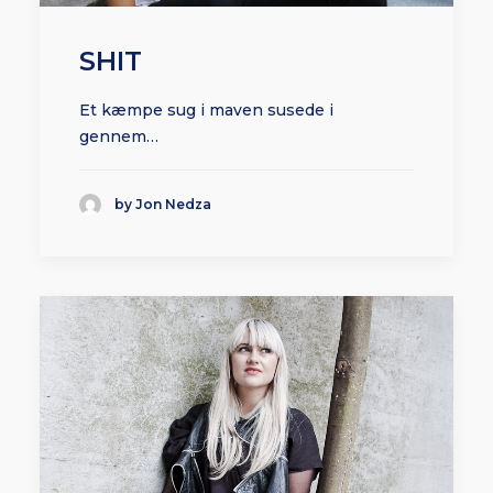
SHIT
Et kæmpe sug i maven susede i
gennem…
by Jon Nedza