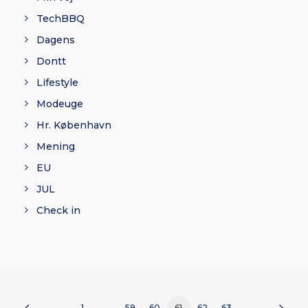
TechBBQ
Dagens
Dontt
Lifestyle
Modeuge
Hr. København
Mening
EU
JUL
Check in
1
…
59
60
61
62
63