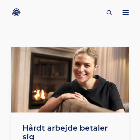
CONTACT
ABOUT
ENGLISH
CREATORS
KULTUR
INSPIRATION
BORNHOLM
Hårdt arbejde betaler
sig
SUBSCRIBE