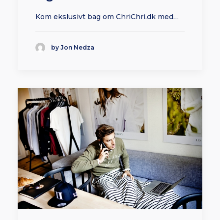
Kom ekslusivt bag om ChriChri.dk med…
by Jon Nedza