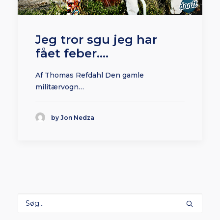
Jeg tror sgu jeg har
fået feber....
Af Thomas Refdahl Den gamle
militærvogn…
by Jon Nedza