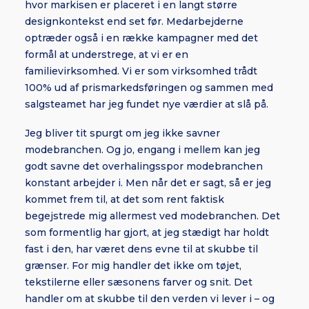
hvor markisen er placeret i en langt større
designkontekst end set før. Medarbejderne
optræder også i en række kampagner med det
formål at understrege, at vi er en
familievirksomhed. Vi er som virksomhed trådt
100% ud af prismarkedsføringen og sammen med
salgsteamet har jeg fundet nye værdier at slå på.
Jeg bliver tit spurgt om jeg ikke savner
modebranchen. Og jo, engang i mellem kan jeg
godt savne det overhalingsspor modebranchen
konstant arbejder i. Men når det er sagt, så er jeg
kommet frem til, at det som rent faktisk
begejstrede mig allermest ved modebranchen. Det
som formentlig har gjort, at jeg stædigt har holdt
fast i den, har været dens evne til at skubbe til
grænser. For mig handler det ikke om tøjet,
tekstilerne eller sæsonens farver og snit. Det
handler om at skubbe til den verden vi lever i – og