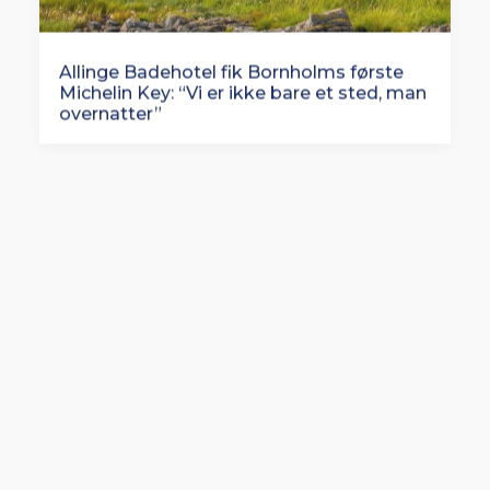
Allinge Badehotel fik Bornholms første
Michelin Key: “Vi er ikke bare et sted, man
overnatter”
Oversized Lifting Club bliver til Oversized
Studios: Europæisk satsning på vej