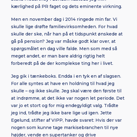
kærlighed på PR faget og dets eminente virkning.
Men en november dag i 2014 ringede min far. Vi
skulle lige drøfte familievirksomheden. For hvad
skulle der ske, når han på et tidspunkt ønskede at
gå på pension? Jeg var måske godt klar over, at
spørgsmålet en dag ville falde. Men som med så
meget andet, er man bare aldrig rigtig helt
forberedt på de der komplekse ting her i livet.
Jeg gik i tænkeboks. Endda i en tyk en af slagsen.
For alle syntes at have en holdning til hvad jeg
skulle – og ikke skulle. Jeg skal være den første til
at indrømme, at det ikke var nogen let periode. Det
var jo et stort og for mig endegyldigt valg. Trådte
jeg ind, trådte jeg ikke bare lige ud igen. Jette
Egelund, stifter af VIPP, havde svaret: Hvis der var
nogen som kunne tage markisebranchen til nye
højder, vende en supertanker og drive