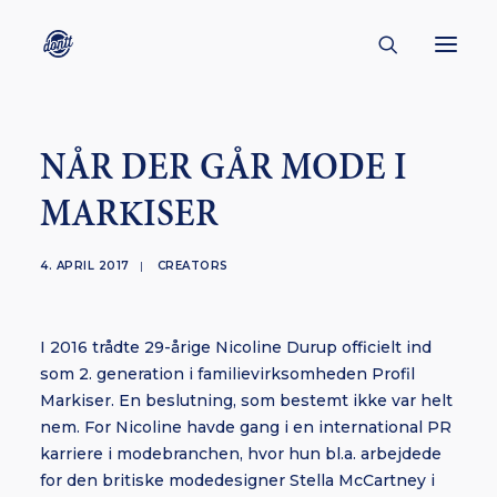
CONTACT
NÅR DER GÅR MODE I
ABOUT
MARKISER
ENGLISH
CREATORS
4. APRIL 2017
|
CREATORS
KULTUR
INSPIRATION
I 2016 trådte 29-årige Nicoline Durup officielt ind
som 2. generation i familievirksomheden Profil
BORNHOLM
Markiser. En beslutning, som bestemt ikke var helt
nem. For Nicoline havde gang i en international PR
karriere i modebranchen, hvor hun bl.a. arbejdede
for den britiske modedesigner Stella McCartney i
SUBSCRIBE