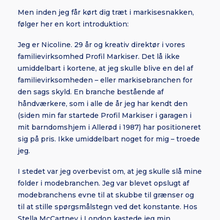
Men inden jeg får kørt dig træt i markisesnakken,
følger her en kort introduktion:
Jeg er Nicoline. 29 år og kreativ direktør i vores
familievirksomhed Profil Markiser. Det lå ikke
umiddelbart i kortene, at jeg skulle blive en del af
familievirksomheden – eller markisebranchen for
den sags skyld. En branche bestående af
håndværkere, som i alle de år jeg har kendt den
(siden min far startede Profil Markiser i garagen i
mit barndomshjem i Allerød i 1987) har positioneret
sig på pris. Ikke umiddelbart noget for mig – troede
jeg.
I stedet var jeg overbevist om, at jeg skulle slå mine
folder i modebranchen. Jeg var blevet opslugt af
modebranchens evne til at skubbe til grænser og
til at stille spørgsmålstegn ved det konstante. Hos
Stella McCartney i London kastede jeg min