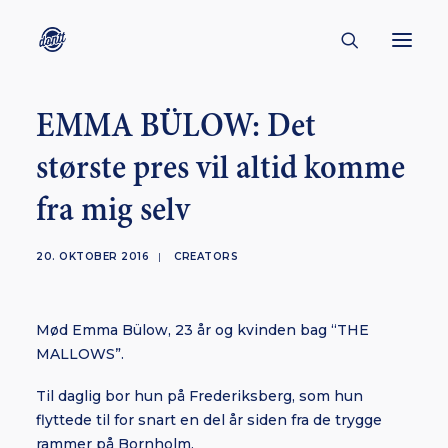
EMMA BÜLOW: Det
CONTACT
største pres vil altid komme
ABOUT
fra mig selv
ENGLISH
CREATORS
20. OKTOBER 2016
|
CREATORS
KULTUR
INSPIRATION
Mød Emma Bülow, 23 år og kvinden bag “THE
BORNHOLM
MALLOWS”.
Til daglig bor hun på Frederiksberg, som hun
flyttede til for snart en del år siden fra de trygge
SUBSCRIBE
rammer på Bornholm.