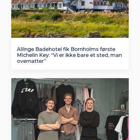
Allinge Badehotel fik Bornholms første
Michelin Key: “Vi er ikke bare et sted, man
overnatter”