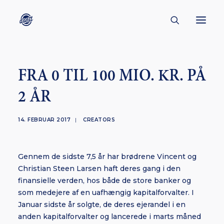
CONTACT
FRA 0 TIL 100 MIO. KR. PÅ
ABOUT
2 ÅR
ENGLISH
CREATORS
14. FEBRUAR 2017
|
CREATORS
KULTUR
INSPIRATION
Gennem de sidste 7,5 år har brødrene Vincent og
Christian Steen Larsen haft deres gang i den
BORNHOLM
finansielle verden, hos både de store banker og
som medejere af en uafhængig kapitalforvalter. I
Januar sidste år solgte, de deres ejerandel i en
anden kapitalforvalter og lancerede i marts måned
SUBSCRIBE