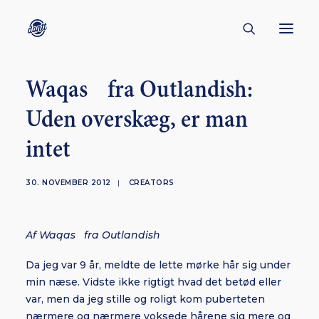
Waqas fra Outlandish:
CONTACT
Uden overskæg, er man
ABOUT
intet
ENGLISH
CREATORS
30. NOVEMBER 2012
|
CREATORS
KULTUR
INSPIRATION
Af Waqas fra Outlandish
BORNHOLM
Da jeg var 9 år, meldte de lette mørke hår sig under
min næse. Vidste ikke rigtigt hvad det betød eller
var, men da jeg stille og roligt kom puberteten
SUBSCRIBE
nærmere og nærmere voksede hårene sig mere og