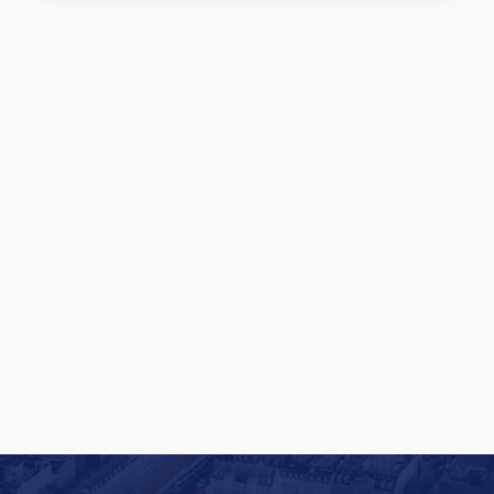
Rituals lancerer en af Europas største
butiksfornyelser