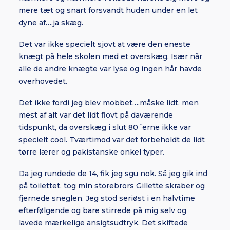
mere tæt og snart forsvandt huden under en let
dyne af….ja skæg.
Det var ikke specielt sjovt at være den eneste
knægt på hele skolen med et overskæg. Især når
alle de andre knægte var lyse og ingen hår havde
overhovedet.
Det ikke fordi jeg blev mobbet….måske lidt, men
mest af alt var det lidt flovt på daværende
tidspunkt, da overskæg i slut 80´erne ikke var
specielt cool. Tværtimod var det forbeholdt de lidt
tørre lærer og pakistanske onkel typer.
Da jeg rundede de 14, fik jeg sgu nok. Så jeg gik ind
på toilettet, tog min storebrors Gillette skraber og
fjernede sneglen. Jeg stod seriøst i en halvtime
efterfølgende og bare stirrede på mig selv og
lavede mærkelige ansigtsudtryk. Det skiftede