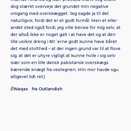
dog stærkt overveje det grundet min negative
omgang med overskægget. Jeg sagde ja til det
naturligvis, fordi det er et godt formål. Men et eller
andet sted også fordi, jeg ville bevise for mig selv, at
der altså ikke er noget galt i at have det og at den
lille usikre dreng i 80´erne godt kunne have båret
det med stolthed – at der ingen grund var til at flove
sig, at det er uhyre vigtigt at kunne hvile i sig selv
især som en lille dansk pakistansk overskægs
bærende knægt fra vestegnen. Min mor havde sgu
alligevel lidt ret:)
//Waqas fra Outlandish