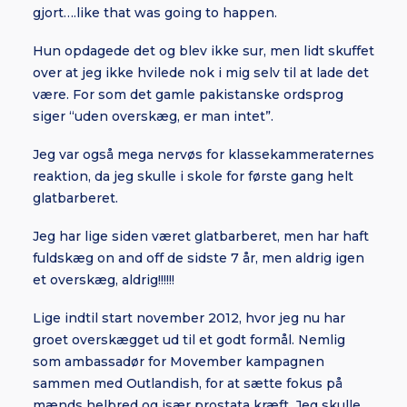
gjort….like that was going to happen.
Hun opdagede det og blev ikke sur, men lidt skuffet
over at jeg ikke hvilede nok i mig selv til at lade det
være. For som det gamle pakistanske ordsprog
siger “uden overskæg, er man intet”.
Jeg var også mega nervøs for klassekammeraternes
reaktion, da jeg skulle i skole for første gang helt
glatbarberet.
Jeg har lige siden været glatbarberet, men har haft
fuldskæg on and off de sidste 7 år, men aldrig igen
et overskæg, aldrig!!!!!!
Lige indtil start november 2012, hvor jeg nu har
groet overskægget ud til et godt formål. Nemlig
som ambassadør for Movember kampagnen
sammen med Outlandish, for at sætte fokus på
mænds helbred og især prostata kræft. Jeg skulle