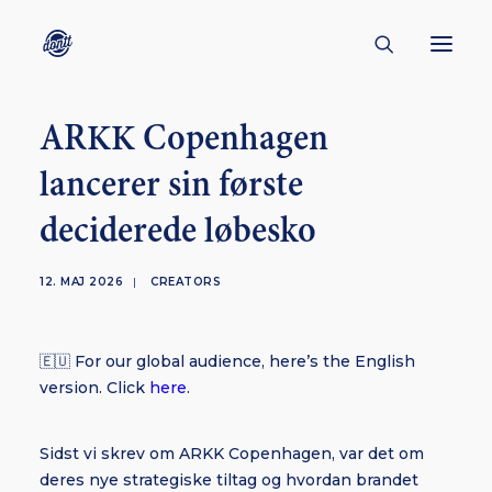
ARKK Copenhagen
CONTACT
lancerer sin første
ABOUT
deciderede løbesko
ENGLISH
CREATORS
12. MAJ 2026
|
CREATORS
KULTUR
INSPIRATION
🇪🇺 For our global audience, here’s the English
BORNHOLM
version. Click
here
.
Sidst vi skrev om ARKK Copenhagen, var det om
SUBSCRIBE
deres nye strategiske tiltag og hvordan brandet