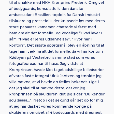
til at snakke med HKH Kronprins Frederik. Omgivet
af bodyguards, konsulatfolk, den danske
ambassadør i Brasilien, topfolk fra Dansk Industri,
tilskuere og pressefolk, der knipsede løs med deres
store paparazzikameraer, chattede vi først med
ham om alt det formelle…og kedelige! ”Hvad laver I
så?”. ”Hvad er jeres uddannelse?”. ”Hvor har I
kontor?”. Det sidste spørgsmål blev en åbning til at
tage ham væk fra alt det formelle, da vi har kontor i
Kødbyen på Vesterbro, samme sted som vores
fotografbureau har til huse. Jeg vidste at
Kronprinsen havde fået taget adskillige billedserier
af vores faste fotograf Ulrik Jantzen og tænkte jeg
ville nævne, at vi havde en fælles bekendt. Lige i
det jeg skal til at nævne dette, dasker jeg
kronprinsen på skulderen idet jeg siger ”Du kender
sgu daaaa…”. Netop i det sekund går det op for mig,
at jeg har dasket vores kommende konge på
skulderen, omgivet af 4 bodyguards med øresnegl,