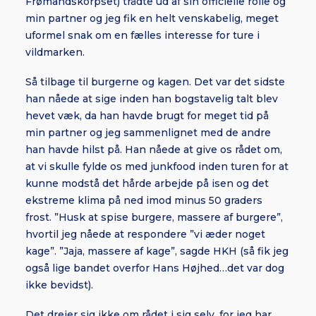
Frømandskorpset) trådte ud af sin officielle rolle og
min partner og jeg fik en helt venskabelig, meget
uformel snak om en fælles interesse for ture i
vildmarken.
Så tilbage til burgerne og kagen. Det var det sidste
han nåede at sige inden han bogstavelig talt blev
hevet væk, da han havde brugt for meget tid på
min partner og jeg sammenlignet med de andre
han havde hilst på. Han nåede at give os rådet om,
at vi skulle fylde os med junkfood inden turen for at
kunne modstå det hårde arbejde på isen og det
ekstreme klima på ned imod minus 50 graders
frost. ”Husk at spise burgere, massere af burgere”,
hvortil jeg nåede at respondere ”vi æder noget
kage”. ”Jaja, massere af kage”, sagde HKH (så fik jeg
også lige bandet overfor Hans Højhed…det var dog
ikke bevidst).
Det drejer sig ikke om rådet i sig selv, for jeg har