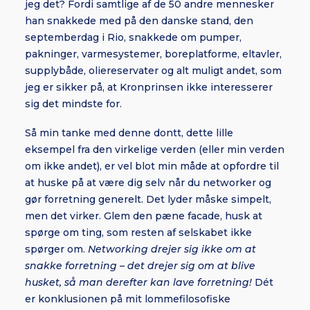
jeg det? Fordi samtlige af de 50 andre mennesker
han snakkede med på den danske stand, den
septemberdag i Rio, snakkede om pumper,
pakninger, varmesystemer, boreplatforme, eltavler,
supplybåde, oliereservater og alt muligt andet, som
jeg er sikker på, at Kronprinsen ikke interesserer
sig det mindste for.
Så min tanke med denne dontt, dette lille
eksempel fra den virkelige verden (eller min verden
om ikke andet), er vel blot min måde at opfordre til
at huske på at være dig selv når du networker og
gør forretning generelt. Det lyder måske simpelt,
men det virker. Glem den pæne facade, husk at
spørge om ting, som resten af selskabet ikke
spørger om.
Networking drejer sig ikke om at
snakke forretning – det drejer sig om at blive
husket, så man derefter kan lave forretning!
Dét
er konklusionen på mit lommefilosofiske