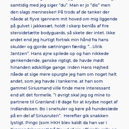
samtidig med jeg siger ”du”. Man er jo ”dis” men
den slags mennesker! På trods af de tanker der
nåede at flyve igennem mit hoved om mig liggende
på gulvet i jakkesæt, holdt i skarp benlås af fire
steroidetætte bodyguards, så skete der intet. Ikke
andet end jeg hurtigt fortrak min hånd fra hans
skulder og gjorde sætningen færdig; ”…Ulrik
Jantzen”. Hans øjne spilede op og han nikkede
genkendende, ganske rigtigt, de havde mødt
hinanden adskillige gange. Inden Hans Højhed
nåede at sige mere spurgte jeg ham om noget helt
andet, som jeg havde i tankerne, at han som
gammel Siriusmand ville finde mere interessant
end alt det formelle. ”I øvrigt skal jeg og mine to
partnere til Grønland i 8 dage for at krydse noget af
Indlandsisen. Bo i snehuler og køre på hundeslæde
på en del af Siriusruten”. Herefter gik snakken
lystigt. Pingo (som HKH blev kaldt da han var i