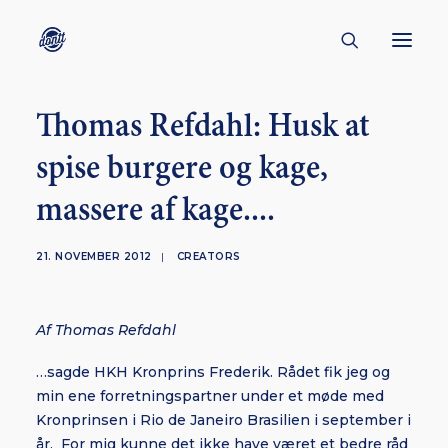
Thomas Refdahl: Husk at
CONTACT
spise burgere og kage,
ABOUT
massere af kage....
ENGLISH
CREATORS
21. NOVEMBER 2012
|
CREATORS
KULTUR
INSPIRATION
Af Thomas Refdahl
BORNHOLM
…sagde HKH Kronprins Frederik. Rådet fik jeg og
min ene forretningspartner under et møde med
Kronprinsen i Rio de Janeiro Brasilien i september i
SUBSCRIBE
år. For mig kunne det ikke have været et bedre råd