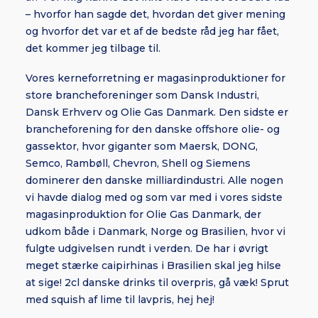
– hvorfor han sagde det, hvordan det giver mening
og hvorfor det var et af de bedste råd jeg har fået,
det kommer jeg tilbage til.
Vores kerneforretning er magasinproduktioner for
store brancheforeninger som Dansk Industri,
Dansk Erhverv og Olie Gas Danmark. Den sidste er
brancheforening for den danske offshore olie- og
gassektor, hvor giganter som Maersk, DONG,
Semco, Rambøll, Chevron, Shell og Siemens
dominerer den danske milliardindustri. Alle nogen
vi havde dialog med og som var med i vores sidste
magasinproduktion for Olie Gas Danmark, der
udkom både i Danmark, Norge og Brasilien, hvor vi
fulgte udgivelsen rundt i verden. De har i øvrigt
meget stærke caipirhinas i Brasilien skal jeg hilse
at sige! 2cl danske drinks til overpris, gå væk! Sprut
med squish af lime til lavpris, hej hej!