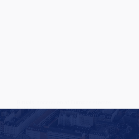
Rituals lancerer en af Europas største
butiksfornyelser