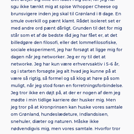
sgu ikke tænkt mig at spise Whopper Cheese og
brunsvigere inden jeg skal til Grønland i 8 dage. En
smule overkill og pænt klamt. Rådet isoleret set er
med andre ord pænt dårligt. Grunden til det for mig
står som et af de bedste råd jeg har fået er, at det
billedgøre den filosofi, eller det lommefilosofiske,
sociale eksperiment, jeg har forsøgt at ligge mig for
dagen når jeg networker. Jeg er ny til det at
networke. Jeg har kun være erhvervsaktiv i 5-6 år,
og i starten forsøgte jeg alt hvad jeg kunne på at
være så rigtig, så formel og så klog at høre på som
muligt, når jeg stod foran en forretningsforbindelse.
Jeg tror ikke en døjt på, at der er nogen af dem jeg
mødte i min tidlige karriere der husker mig. Men
jeg tror på at Kronprinsen kan huske vores samtale
om Grønland, hundeslædeture, Indlandsisen,
snehuler, diæter og naturen. Måske ikke
nødvendigvis mig, men vores samtale. Hvorfor tror