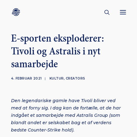
E-sporten eksploderer:
CONTACT
Tivoli og Astralis i nyt
ABOUT
samarbejde
ENGLISH
CREATORS
4. FEBRUAR 2021
|
KULTUR
,
CREATORS
KULTUR
INSPIRATION
Den legendariske gamle have Tivoli bliver ved
BORNHOLM
med at forny sig. I dag kan de fortælle, at de har
indgået et samarbejde med Astralis Group (som
blandt andet er selskabet bag et af verdens
bedste Counter-Strike hold).
SUBSCRIBE