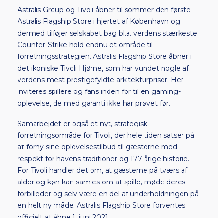
Astralis Group og Tivoli åbner til sommer den første
Astralis Flagship Store i hjertet af København og
dermed tilføjer selskabet bag bl.a. verdens stærkeste
Counter-Strike hold endnu et område til
forretningsstrategien. Astralis Flagship Store åbner i
det ikoniske Tivoli Hjørne, som har vundet nogle af
verdens mest prestigefyldte arkitekturpriser. Her
inviteres spillere og fans inden for til en gaming-
oplevelse, de med garanti ikke har prøvet før.
Samarbejdet er også et nyt, strategisk
forretningsområde for Tivoli, der hele tiden satser på
at forny sine oplevelsestilbud til gæsterne med
respekt for havens traditioner og 177-årige historie.
For Tivoli handler det om, at gæsterne på tværs af
alder og køn kan samles om at spille, møde deres
forbilleder og selv være en del af underholdningen på
en helt ny måde. Astralis Flagship Store forventes
officielt at åbne 1. juni 2021.