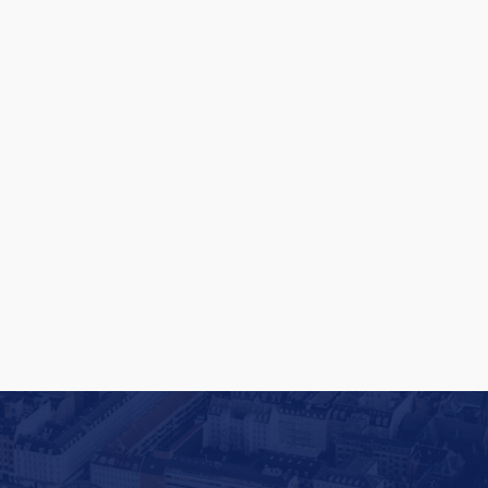
Rituals lancerer en af Europas største
butiksfornyelser