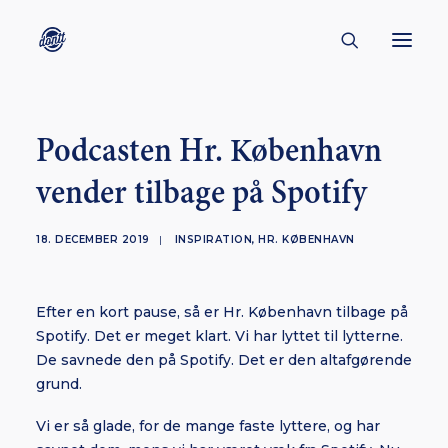
CONTACT
Podcasten Hr. København
ABOUT
vender tilbage på Spotify
ENGLISH
CREATORS
18. DECEMBER 2019
|
INSPIRATION
,
HR. KØBENHAVN
KULTUR
Efter en kort pause, så er Hr. København tilbage på
INSPIRATION
Spotify. Det er meget klart. Vi har lyttet til lytterne.
BORNHOLM
De savnede den på Spotify. Det er den altafgørende
grund.
Vi er så glade, for de mange faste lyttere, og har
SUBSCRIBE