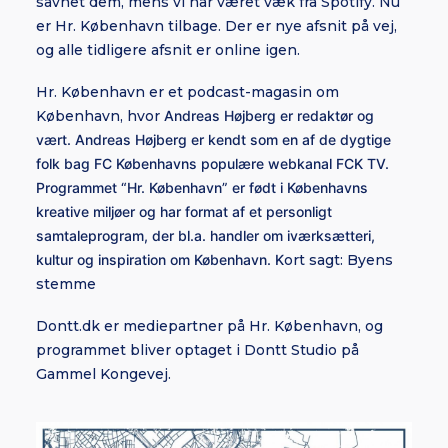
savnet dem, mens vi har været væk fra Spotify. Nu
er Hr. København tilbage. Der er nye afsnit på vej,
og alle tidligere afsnit er online igen.
Hr. København er et podcast-magasin om
København, hvor
Andreas Højberg er redaktør og
vært.
Andreas Højberg er kendt som en af de dygtige
folk bag FC Københavns populære webkanal FCK TV.
Programmet “Hr. København” er født i Københavns
kreative miljøer og har format af et personligt
samtaleprogram, der bl.a. handler om iværksætteri,
kultur og inspiration om København. K
ort sagt: Byens
stemme
Dontt.dk er mediepartner på Hr. København, og
programmet bliver optaget i Dontt Studio på
Gammel Kongevej.