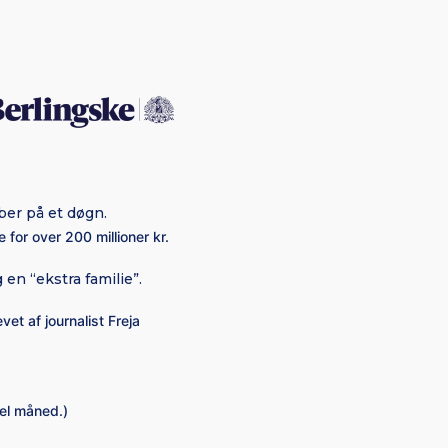
er på et døgn.
 for over 200 millioner kr.
n “ekstra familie”.
et af journalist Freja
hel måned.)