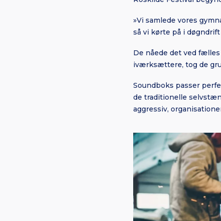
»Vi samlede vores gymnas
så vi kørte på i døgndrif
De nåede det ved fælles 
iværksættere, tog de grue
Soundboks passer perfek
de traditionelle selvstæ
aggressiv, organisatione