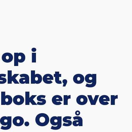
 op i
skabet, og
boks er over
ego. Også