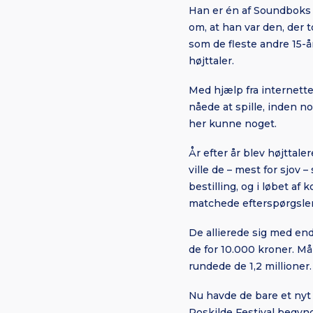
Han er én af Soundboks 
om, at han var den, der t
som de fleste andre 15-
højttaler.
Med hjælp fra internett
nåede at spille, inden n
her kunne noget.
År efter år blev højttal
ville de – mest for sjov
bestilling, og i løbet af
matchede efterspørgslen
De allierede sig med en
de for 10.000 kroner. Må
rundede de 1,2 millioner.
Nu havde de bare et nyt p
Roskilde Festival begynd