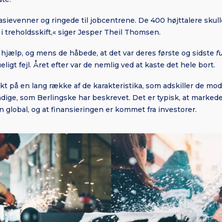
ievenner og ringede til jobcentrene. De 400 højttalere skulle
t i treholdsskift,« siger Jesper Theil Thomsen.
hjælp, og mens de håbede, at det var deres første og sidste
f
ligt fejl. Året efter var de nemlig ved at kaste det hele bort.
t på en lang række af de karakteristika, som adskiller de mo
ndige, som Berlingske har beskrevet. Det er typisk, at markede
n global, og at finansieringen er kommet fra investorer.