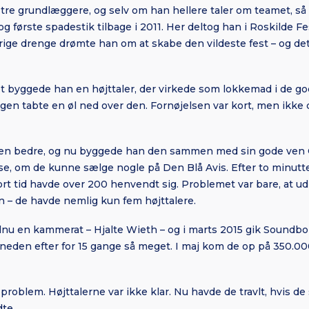
tre grundlæggere, og selv om han hellere taler om teamet, 
og første spadestik tilbage i 2011. Her deltog han i Roskilde Fes
årige drenge drømte
han om at skabe den vildeste fest – og d
et byggede han en højttaler, der virkede som lokkemad i de go
ogen tabte en øl ned over den. Fornøjelsen var kort, men ikke
eren bedre, og nu byggede han den sammen med sin gode ven Ch
 – se, om de kunne sælge nogle på Den Blå Avis. Efter to minutt
 kort tid havde over 200 henvendt sig. Problemet var bare, at u
 – de havde nemlig kun fem højttalere.
dnu en kammerat – Hjalte Wieth – og i marts 2015 gik Soundbok
neden efter for 15 gange så meget. I maj kom de op på 350.000, 
roblem. Højttalerne var ikke klar. Nu havde de travlt, hvis de 
te.