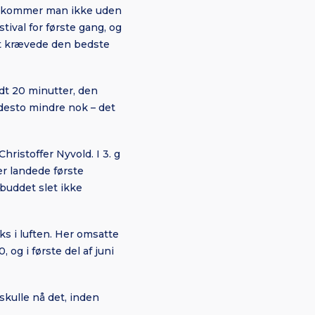
så kommer man ikke uden
tival for første gang, og
et krævede den bedste
dt 20 minutter, den
 desto mindre nok – det
ristoffer Nyvold. I 3. g
er landede første
dbuddet slet ikke
s i luften. Her omsatte
og i første del af juni
skulle nå det, inden