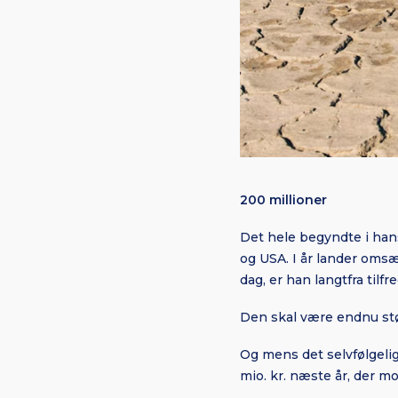
200 millioner
Det hele begyndte i han
og USA. I år lander omsæ
dag, er han langtfra tilfre
Den skal være endnu stø
Og mens det selvfølgeli
mio. kr. næste år, der m