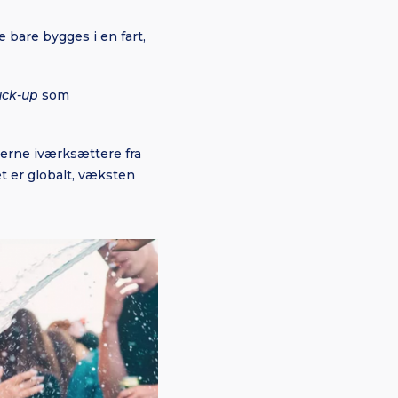
 bare bygges i en fart,
uck-up
som
derne iværksættere fra
t er globalt, væksten