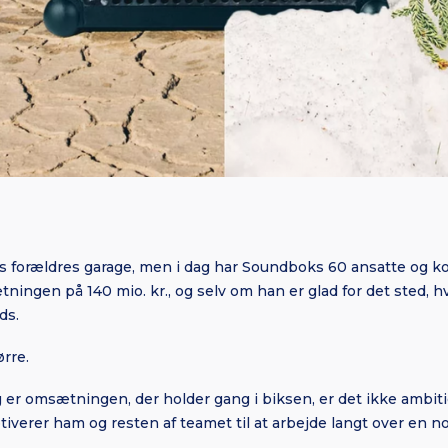
s forældres garage, men i dag har Soundboks 60 ansatte og k
tningen på 140 mio. kr., og selv om han er glad for det sted, 
ds.
rre.
g er omsætningen, der holder gang i biksen, er det ikke ambi
otiverer ham og resten af teamet til at arbejde langt over en n