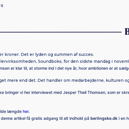
RS
ner kroner. Det er lyden og summen af succes.
lervirksomheden, Soundboks, for den sidste mandag i novemb
sen er klar til, at storme ind i det nye år, hvor ambtionen er at sælge
t mere end det. Det handler om medarbejderne, kulturen og e
e bringer vi her interviewet med Jesper Theil Thomsen, som er skrev
fulde længde
her.
 denne artikel få gratis adgang til alt indhold på
berlingske.dk
i en 