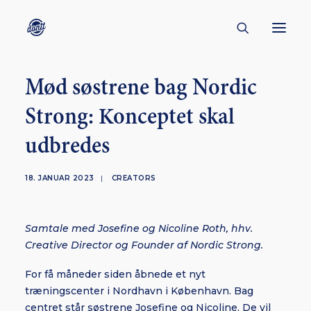
Mød søstrene bag Nordic
CONTACT
Strong: Konceptet skal
ABOUT
udbredes
ENGLISH
CREATORS
18. JANUAR 2023
|
CREATORS
KULTUR
INSPIRATION
Samtale med Josefine og Nicoline Roth, hhv.
BORNHOLM
Creative Director og Founder af Nordic Strong.
For få måneder siden åbnede et nyt
træningscenter i Nordhavn i København. Bag
SUBSCRIBE
centret står søstrene Josefine og Nicoline. De vil