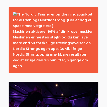
The Nordic Trainer er omdrejningspunktet
for al træning i Nordic Strong. (Der er dog et
space med vægte etc.)
Maskinen aktiverer 96% af din krops muskler.
Maskinen er næsten støjfri og du kan lave
mere end 50 forskellige træningsøvelser via
Nordic Strongs egen app. Du vil, i følge
Nordic Strong, opnå mærkbare resultater,
ved at bruge den 20 minutter, 3 gange om
ugen.