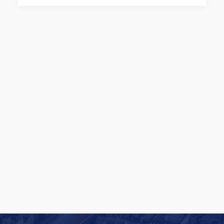
Oversized Lifting Club bliver til Oversized
Studios: Europæisk satsning på vej