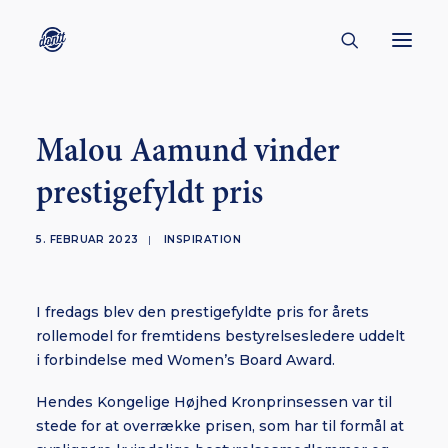
CONTACT
Malou Aamund vinder
ABOUT
prestigefyldt pris
ENGLISH
CREATORS
5. FEBRUAR 2023
|
INSPIRATION
KULTUR
I fredags blev den prestigefyldte pris for årets
INSPIRATION
rollemodel for fremtidens bestyrelsesledere uddelt
BORNHOLM
i forbindelse med Women’s Board Award.
Hendes Kongelige Højhed Kronprinsessen var til
stede for at overrække prisen, som har til formål at
SUBSCRIBE