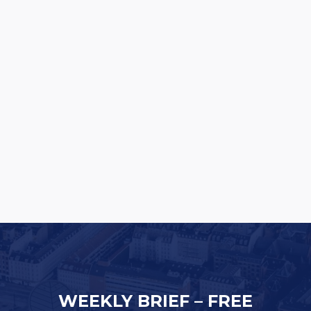
Rituals lancerer en af Europas største
butiksfornyelser
WEEKLY BRIEF – FREE