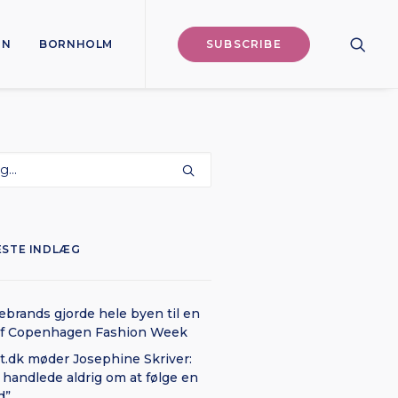
ON
BORNHOLM
SUBSCRIBE
ESTE INDLÆG
brands gjorde hele byen til en
af Copenhagen Fashion Week
t.dk møder Josephine Skriver:
 handlede aldrig om at følge en
d”