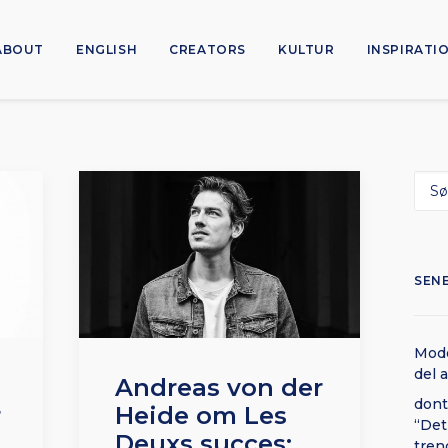
ABOUT
ENGLISH
CREATORS
KULTUR
INSPIRATI
SEN
Mode
del 
Andreas von der
dont
r
Heide om Les
“Det
Deuxs succes:
tren