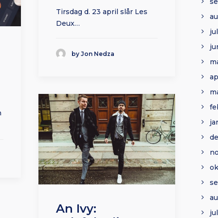
s
Tirsdag d. 23 april slår Les
au
Deux…
ju
ju
by Jon Nedza
ma
ap
ma
fe
n
ja
d
n
ok
se
au
An Ivy:
ju