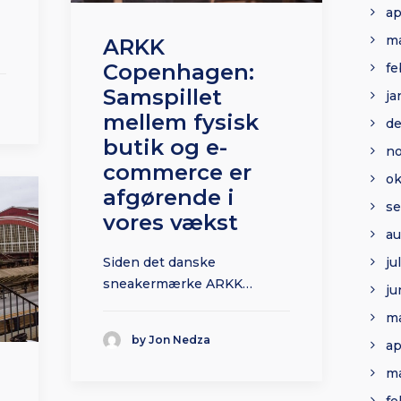
ap
ma
ARKK
Copenhagen:
fe
Samspillet
ja
mellem fysisk
d
butik og e-
n
commerce er
ok
afgørende i
s
vores vækst
au
ju
Siden det danske
sneakermærke ARKK…
ju
ma
by Jon Nedza
ap
ma