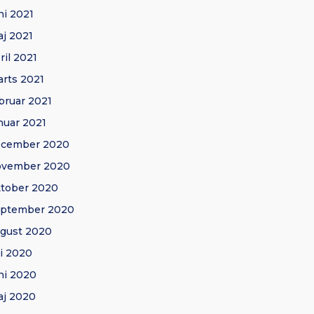
ni 2021
j 2021
ril 2021
rts 2021
bruar 2021
nuar 2021
ecember 2020
ovember 2020
tober 2020
eptember 2020
gust 2020
li 2020
ni 2020
j 2020