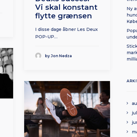
Vi skal konstant
Ny a
flytte grænsen
hund
Køb
I disse dage åbner Les Deux
Popu
POP-UP…
und
Stic
mark
by Jon Nedza
mill
ARK
au
ju
ju
ma