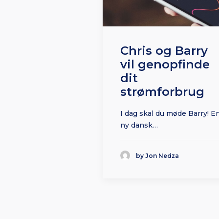
Chris og Barry
vil genopfinde
dit
strømforbrug
I dag skal du møde Barry! E
ny dansk…
by Jon Nedza