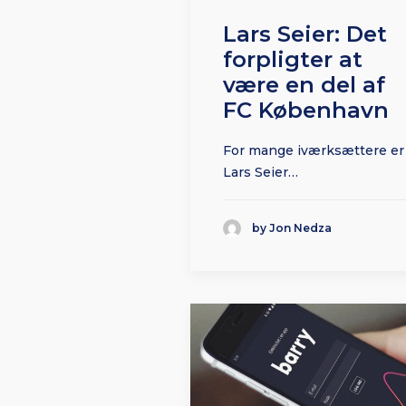
Lars Seier: Det
forpligter at
være en del af
FC København
For mange iværksættere er
Lars Seier…
by Jon Nedza