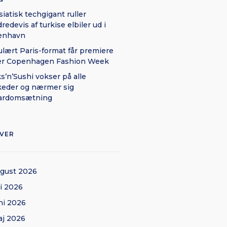
siatisk techgigant ruller
redevis af turkise elbiler ud i
enhavn
lært Paris-format får premiere
er Copenhagen Fashion Week
ks’n’Sushi vokser på alle
eder og nærmer sig
iardomsætning
IVER
gust 2026
li 2026
ni 2026
j 2026