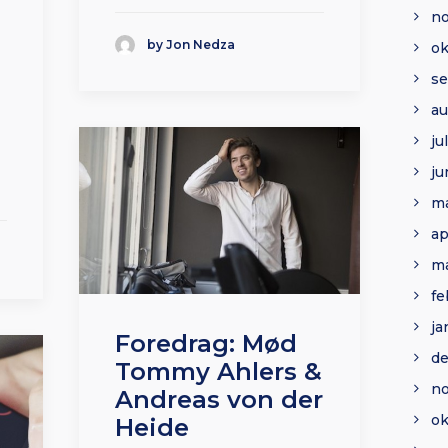
n
by Jon Nedza
ok
s
au
ju
ju
ma
ap
ma
fe
ja
Foredrag: Mød
d
Tommy Ahlers &
n
Andreas von der
ok
Heide