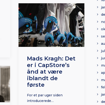
fe
ja
d
n
ok
s
au
ju
Mads Kragh: Det
ju
er i CapStore’s
ma
ånd at være
ap
iblandt de
ma
første
fe
ja
For et par uger siden
introducerede…
d