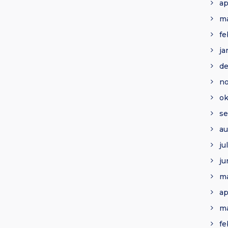
ap
ma
fe
ja
d
n
ok
se
au
ju
ju
ma
ap
ma
fe