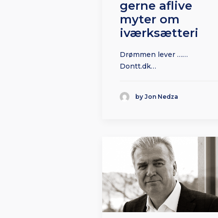
gerne aflive
myter om
iværksætteri
Drømmen lever ……
Dontt.dk…
by Jon Nedza