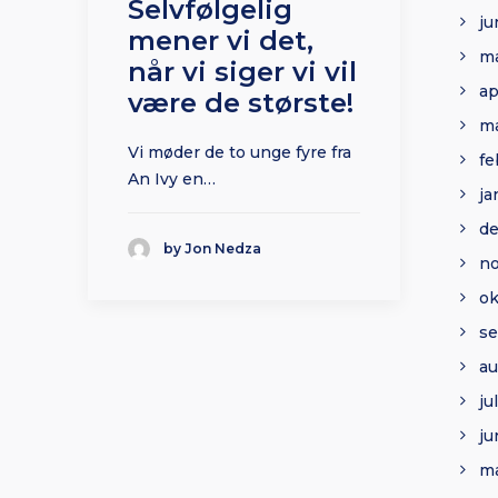
Selvfølgelig
ju
mener vi det,
ma
når vi siger vi vil
ap
være de største!
ma
Vi møder de to unge fyre fra
fe
An Ivy en…
ja
d
by Jon Nedza
n
ok
s
au
ju
ju
ma