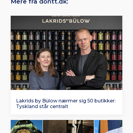
Mere fra dontt.dk:
Lakrids by Bülow nærmer sig 50 butikker:
Tyskland står centralt