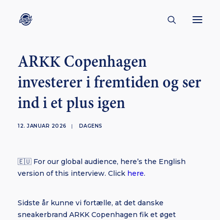
ARKK Copenhagen
CONTACT
investerer i fremtiden og ser
ABOUT
ind i et plus igen
ENGLISH
CREATORS
12. JANUAR 2026
|
DAGENS
KULTUR
INSPIRATION
🇪🇺 For our global audience, here’s the English
BORNHOLM
version of this interview. Click
here
.
Sidste år kunne vi fortælle, at det danske
SUBSCRIBE
sneakerbrand ARKK Copenhagen fik et øget