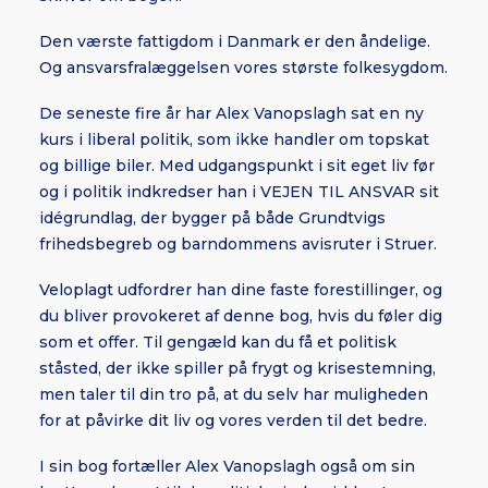
Den værste fattigdom i Danmark er den åndelige.
Og ansvarsfralæggelsen vores største folkesygdom.
De seneste fire år har Alex Vanopslagh sat en ny
kurs i liberal politik, som ikke handler om topskat
og billige biler. Med udgangspunkt i sit eget liv før
og i politik indkredser han i VEJEN TIL ANSVAR sit
idégrundlag, der bygger på både Grundtvigs
frihedsbegreb og barndommens avisruter i Struer.
Veloplagt udfordrer han dine faste forestillinger, og
du bliver provokeret af denne bog, hvis du føler dig
som et offer. Til gengæld kan du få et politisk
ståsted, der ikke spiller på frygt og krisestemning,
men taler til din tro på, at du selv har muligheden
for at påvirke dit liv og vores verden til det bedre.
I sin bog fortæller Alex Vanopslagh også om sin