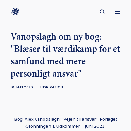
Vanopslagh om ny bog:
CONTACT
"Blæser til værdikamp for et
ABOUT
samfund med mere
ENGLISH
CREATORS
personligt ansvar"
KULTUR
10. MAJ 2023
|
INSPIRATION
INSPIRATION
BORNHOLM
Bog: Alex Vanopslagh: “Vejen til ansvar”. Forlaget
Grønningen 1. Udkommer 1. juni 2023.
SUBSCRIBE