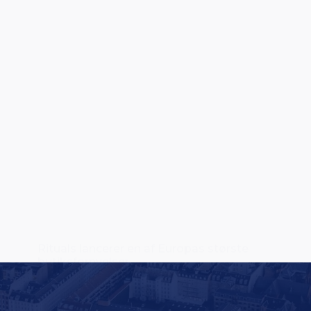
Rituals lancerer en af Europas største
butiksfornyelser