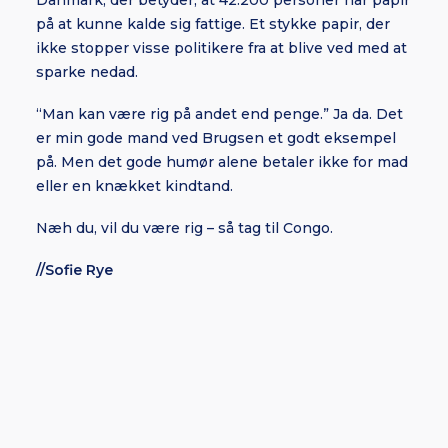
Danmark, der betyder, at 42.200 personer har papir
på at kunne kalde sig fattige. Et stykke papir, der
ikke stopper visse politikere fra at blive ved med at
sparke nedad.
“Man kan være rig på andet end penge.” Ja da. Det
er min gode mand ved Brugsen et godt eksempel
på. Men det gode humør alene betaler ikke for mad
eller en knækket kindtand.
Næh du, vil du være rig – så tag til Congo.
//Sofie Rye