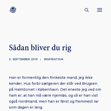
CONTACT
ABOUT
Sådan bliver du rig
ENGLISH
CREATORS
2. SEPTEMBER 2013
|
INSPIRATION
KULTUR
INSPIRATION
Han er formentlig den flinkeste mand, jeg ikke
kender. Hus forbi-sælgeren der står ved Brugsen
BORNHOLM
på Halmtorvet i København. Det eneste jeg ved om
ham er, at han må være hjemløs, og så er han vist
også nordmand, men han er først og fremmest rar
som dagen er lang.
SUBSCRIBE