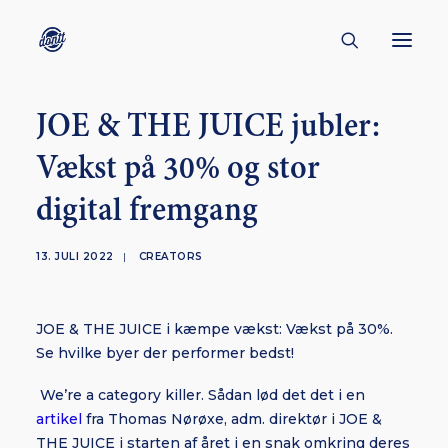
JOE & THE JUICE jubler:
CONTACT
Vækst på 30% og stor
ABOUT
digital fremgang
ENGLISH
CREATORS
13. JULI 2022
|
CREATORS
KULTUR
INSPIRATION
JOE & THE JUICE i kæmpe vækst: Vækst på 30%.
BORNHOLM
Se hvilke byer der performer bedst!
We’re a category killer. Sådan lød det det i en
artikel
fra Thomas Nørøxe, adm. direktør i JOE &
SUBSCRIBE
THE JUICE i starten af året i en snak omkring deres