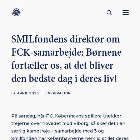
SMILfondens direktør om
CONTACT
FCK-samarbejde: Børnene
ABOUT
fortæller os, at det bliver
ENGLISH
CREATORS
den bedste dag i deres liv!
KULTUR
13. APRIL 2023
|
INSPIRATION
INSPIRATION
BORNHOLM
På søndag, når F.C. Københavns spillere trækker
trøjerne over hovedet mod Viborg, så sker det i en
særlig kamptrøje. I samarbejde med 3 og
SUBSCRIBE
Smilfonden har københavnerne nemlig stillet deres