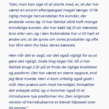
“Det, man kan sige til at starte med, er, at der har
været en enorm efterspørgsel meget længe. Vi fik
rigtig mange henvendelser fra kvinder, der
ønskede vores tøj. Vi har faktisk altid haft mange
kvindelige kunder, der har købt tøj til sin kæreste,
bror eller ven, og i den forbindelse har vi tit hørt et
ønske om, at de synes om vores produkter og ofte
har lånt dem fra f.eks. deres kæreste.
Men når det er sagt, var det også vigtigt for os at
gøre det rigtigt. Gode ting tager tid. Så vi har
faktisk brugt 2 år på at finde de rigtige kvaliteter
og pasform. Det har været en større opgave, end
jeg først troede. Men vi kom virkelig også godt i
mål. Men præcis som med herretøjet, fortsætter
det arbejde altid, og vi kommer også til at
introducere nye pasformer mv. Den originale
version af herrebukserne er blevet tilpasset over
50 gange.”