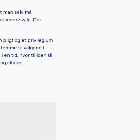
at man selv må
arlamentsvalg. Der
n pligt og et privilegium
stemme til valgene i
n tid, hvor tilliden til
og citater.