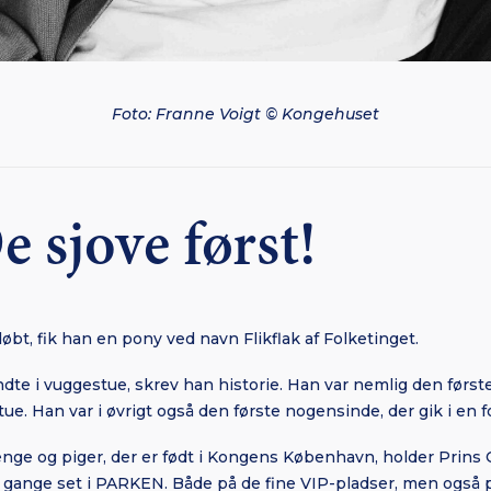
Foto: Franne Voigt © Kongehuset
e sjove først!
øbt, fik han en pony ved navn Flikflak af Folketinget.
dte i vuggestue, skrev han historie. Han var nemlig den først
tue. Han var i øvrigt også den første nogensinde, der gik i en f
ge og piger, der er født i Kongens København, holder Prins C
e gange set i PARKEN. Både på de fine VIP-pladser, men ogs