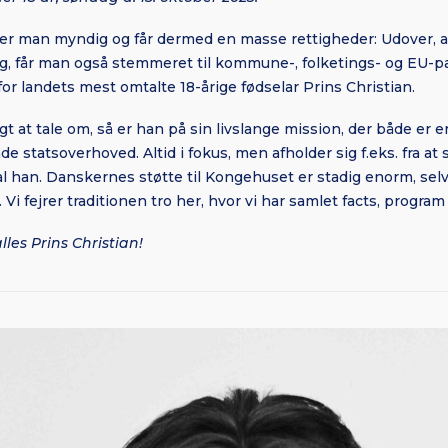
ver
man myndig og får dermed en masse rettigheder: Udover, 
 får man også stemmeret til kommune-, folketings- og EU-p
for landets mest omtalte 18-årige fødselar Prins Christian.
ligt at tale om, så er han på sin livslange mission, der både er e
atsoverhoved. Altid i fokus, men afholder sig f.eks. fra at 
han. Danskernes støtte til Kongehuset er stadig enorm, selv i e
 Vi fejrer traditionen tro her, hvor vi har samlet facts, program 
alles Prins Christian!