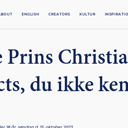
ABOUT
ENGLISH
CREATORS
KULTUR
INSPIRATI
 Prins Christia
cts, du ikke ke
der 18 år, søndag d. 15. oktober 2023.