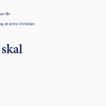
an får.
g, at prins Christian
 skal