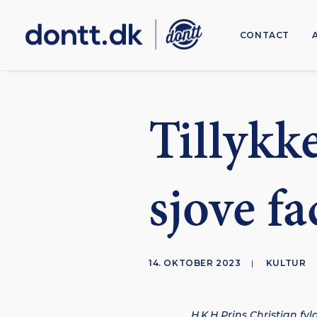
CONTACT
Tillykke
sjove fa
14. OKTOBER 2023
|
KULTUR
H.K.H Prins Christian fyl