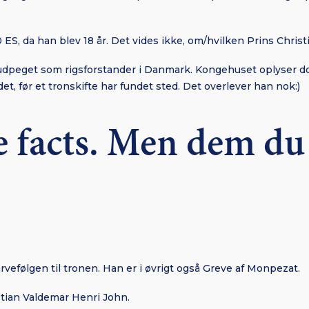
 ES, da han blev 18 år. Det vides ikke, om/hvilken Prins Christi
e udpeget som rigsforstander i Danmark. Kongehuset oplyser do
ådet, før et tronskifte har fundet sted. Det overlever han nok:)
e facts. Men dem du
arvefølgen til tronen. Han er i øvrigt også Greve af Monpezat.
stian Valdemar Henri John.