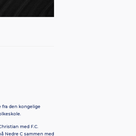
e fra den kongelige
olkeskole.
hristian med F.C.
å på Nedre C sammen med