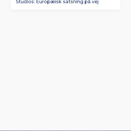
Rituals lancerer en af Europas største
butiksfornyelser