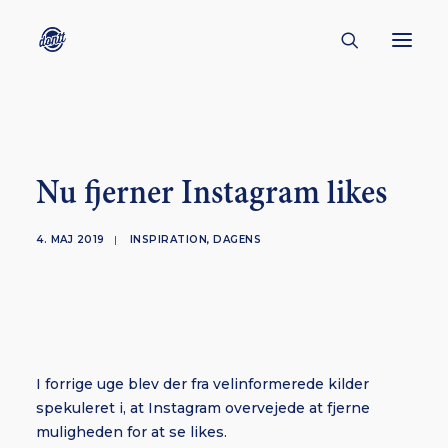
CONTACT
ABOUT
Nu fjerner Instagram likes
ENGLISH
CREATORS
4. MAJ 2019
|
INSPIRATION
,
DAGENS
KULTUR
INSPIRATION
BORNHOLM
I forrige uge blev der fra velinformerede kilder
spekuleret i, at Instagram overvejede at fjerne
muligheden for at se likes.
SUBSCRIBE