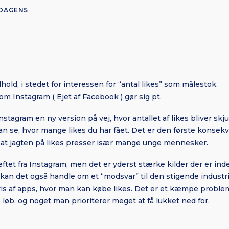
DAGENS
hold, i stedet for interessen for “antal likes” som målestok.
om Instagram ( Ejet af Facebook ) gør sig pt.
stagram en ny version på vej, hvor antallet af likes bliver skjul
an se, hvor mange likes du har fået. Det er den første konsekve
, at jagten på likes presser især mange unge mennesker.
tet fra Instagram, men det er yderst stærke kilder der er in
kan det også handle om et “modsvar” til den stigende industri 
dvis af apps, hvor man kan købe likes. Det er et kæmpe proble
 løb, og noget man prioriterer meget at få lukket ned for.