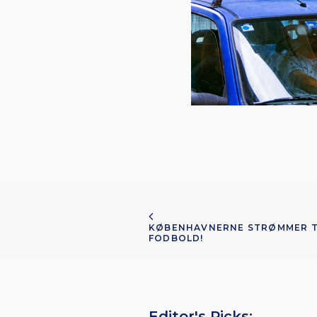
KØBENHAVNERNE STRØMMER TI
FODBOLD!
Editor's Picks: