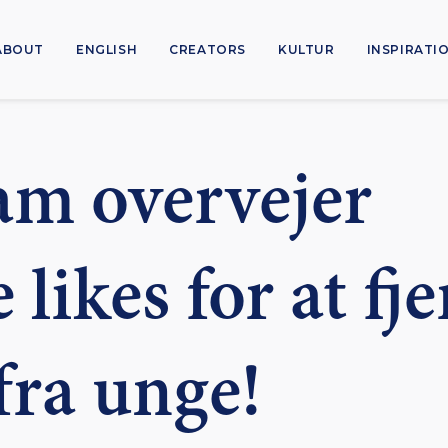
ABOUT
ENGLISH
CREATORS
KULTUR
INSPIRATI
am overvejer
 likes for at fj
fra unge!