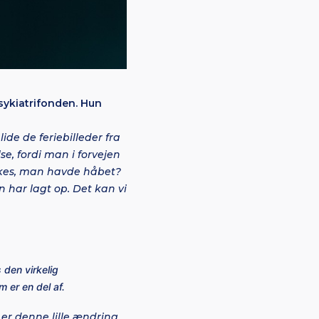
sykiatrifonden. Hun
lide de feriebilleder fra
e, fordi man i forvejen
 likes, man havde håbet?
n har lagt op. Det kan vi
 den virkelig
 er en del af.
t er denne lille ændring