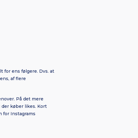
t for ens følgere. Dvs. at
ns, af flere
denover. På det mere
der køber likes. Kort
m for Instagrams