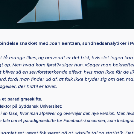
rbindelse snakket med Joan Bentzen, sundhedsanalytiker i P
at få mange likes, og omvendt er det trist, hvis slet ingen kan 
t op. Men hvad kom først?« siger hun. »Søger man bekræftels
t bliver så en selvforstærkende effekt, hvis man ikke får de
ærd, fordi man finder ud af, at folk ikke bryder sig om det, ma
gelser, der hidtil er lavet.
 et
paradigmeskifte.
k lektor på Syddansk Universitet:
 i en fase, hvor man afprøver og overvejer den nye version. Men hvis
e tale om et paradigmeskifte for Facebook-koncernen, som Instagram
samlet set været fokuseret på at udstille tal og statistik. De