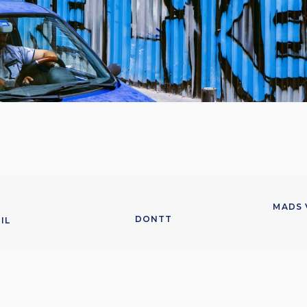
MADS 
DONTT
L 