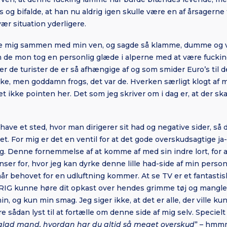
og bifalde, at han nu aldrig igen skulle være en af årsagerne t
ær situation yderligere.
e mig sammen med min ven, og sagde så klamme, dumme og v
 de mon tog en personlig glæde i alperne med at være fucking 
ver de turister de er så afhængige af og som smider Euro’s til
kke, men goddamn frogs, det var de. Hverken særligt klogt af m
et ikke pointen her. Det som jeg skriver om i dag er, at der ska
at have et sted, hvor man dirigerer sit had og negative sider, så
t. For mig er det en ventil for at det gode overskudsagtige ja-h
g. Denne fornemmelse af at komme af med sin indre lort, for a
ser for, hvor jeg kan dyrke denne lille had-side af min personl
når behovet for en udluftning kommer. At se TV er et fantast
RIG kunne høre dit opkast over hendes grimme tøj og manglen
n, og kun min smag. Jeg siger ikke, at det er alle, der ville k
re sådan lyst til at fortælle om denne side af mig selv. Speciel
 glad mand, hvordan har du altid så meget overskud
” – hmm