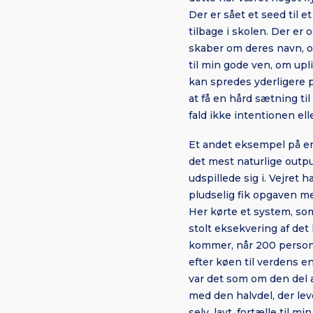
Der er sået et seed til 
tilbage i skolen. Der er
skaber om deres navn, og
til min gode ven, om up
kan spredes yderligere p
at få en hård sætning til
fald ikke intentionen ell
Et andet eksempel på en
det mest naturlige output
udspillede sig i. Vejret 
pludselig fik opgaven med
Her kørte et system, so
stolt eksekvering af det
kommer, når 200 persone
efter køen til verdens 
var det som om den del 
med den halvdel, der lev
selv, lavt, fortælle til