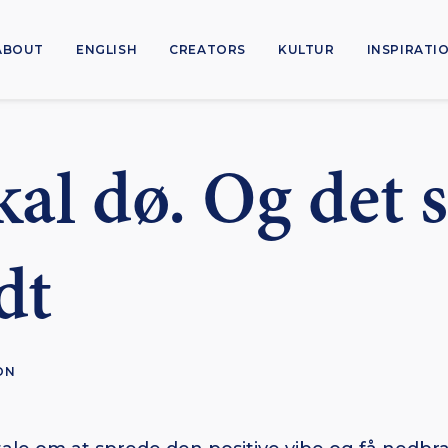
ABOUT
ENGLISH
CREATORS
KULTUR
INSPIRATI
kal dø. Og det 
dt
ON