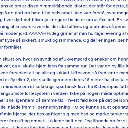
et ønske om at disse himmelråbende idioter, der står for dette,
 også en portion hate til at selskabet ikke kan forstå, hvor me
 hvor dyrt det bliver jo længere tid de er om at fixe det. En 
lining af ansvarshavende, der skal aflives og brændes så der
å moder jord. AAAAAHH. Jeg griner af min hurtige levering af
 af flyde så sikkert, smukt og rammende. Og der er ingen, der h
er formålet.
 situation, hvor en syndflod af ukvemsord og ønsker om henre
 var, da vi skulle hjem igen fra samme tur. Det var en ny lille 
havde forsinket alt og alle og lukket lufthavne, så fred være med
 et fly eller 2, der skulle igennem deres 16 meter fra check in t
m mindede om et koldkrigs spartansk levn fra Østeuropas fatt
 langsomste lortesystem i verden. Ikke på nogen måde optimere
r skal igennem på samme tid. I hvert fald ikke på det person
ende, nåede frem til gennemlysning HQ og kunne se, at operatø
af min hjerne, der beskæftiger sig med had og mørke tanker t
erer fornuft og empati, lukkede helt ned. Jeg åbnede op for s
 min ven, at denne fucking lamme nar burde brændes levende, me