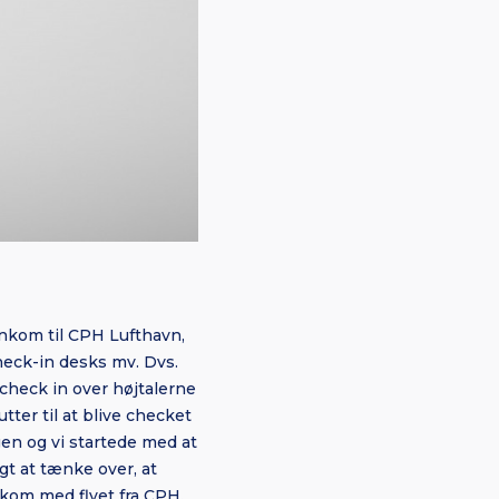
 ankom til CPH Lufthavn,
check-in desks mv. Dvs.
 check in over højtalerne
tter til at blive checket
gen og vi startede med at
igt at tænke over, at
 kom med flyet fra CPH.