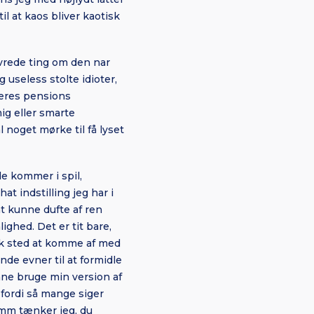
il at kaos bliver kaotisk
rede ting om den nar
useless stolte idioter,
 deres pensions
ig eller smarte
l noget mørke til få lyset
 de kommer i spil,
at indstilling jeg har i
t kunne dufte af ren
ighed. Det er tit bare,
isk sted at komme af med
de evner til at formidle
unne bruge min version af
t fordi så mange siger
mm tænker jeg, du