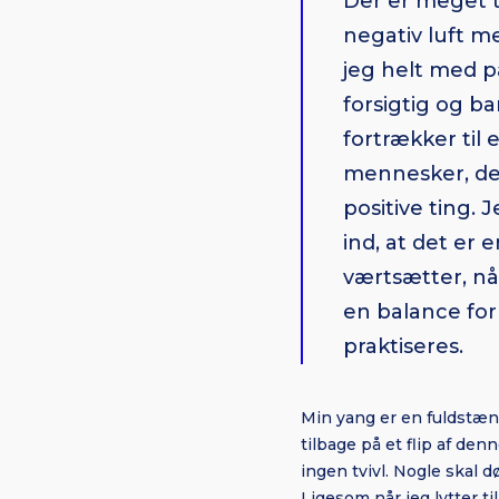
Der er meget t
negativ luft m
jeg helt med p
forsigtig og b
fortrækker til
mennesker, der
positive ting. 
ind, at det er
værtsætter, når
en balance for
praktiseres.
Min yang er en fuldstænd
tilbage på et flip af denn
ingen tvivl. Nogle skal 
Ligesom når jeg lytter ti