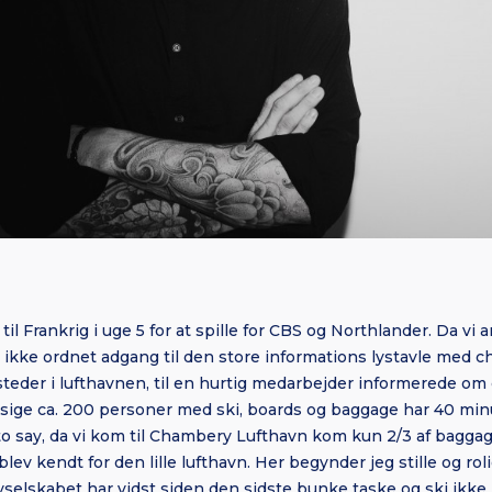
 til Frankrig i uge 5 for at spille for CBS og Northlander. Da vi
ab ikke ordnet adgang til den store informations lystavle med 
 steder i lufthavnen, til en hurtig medarbejder informerede om
il sige ca. 200 personer med ski, boards og baggage har 40 minu
 to say, da vi kom til Chambery Lufthavn kom kun 2/3 af bagga
 blev kendt for den lille lufthavn. Her begynder jeg stille og rol
yselskabet har vidst siden den sidste bunke taske og ski ikke