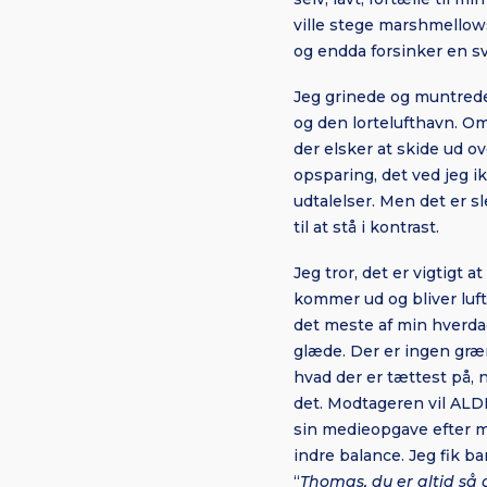
ville stege marshmellows 
og endda forsinker en sv
Jeg grinede og muntred
og den lortelufthavn. Om
der elsker at skide ud o
opsparing, det ved jeg i
udtalelser. Men det er sl
til at stå i kontrast.
Jeg tror, det er vigtigt 
kommer ud og bliver lufte
det meste af min hverda
glæde. Der er ingen græn
hvad der er tættest på, 
det. Modtageren vil ALD
sin medieopgave efter mi
indre balance. Jeg fik ba
“
Thomas, du er altid så