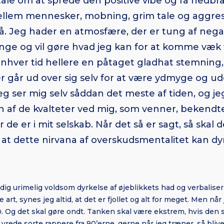
ale om at sprede den positive vibe og få ned
ellem mennesker, mobning, grim tale og aggress
å. Jeg hader en atmosfære, der er tung af negati
ange og vil gøre hvad jeg kan for at komme væk 
 enhver tid hellere en påtaget gladhat stemning
 går ud over sig selv for at være ydmyge og u
Jeg ser mig selv såddan det meste af tiden, og je
 en af de kvalteter ved mig, som venner, beke
 de er i mit selskab. Når det så er sagt, så skal 
 at dette nirvana af overskudsmentalitet kan dy
ig urimelig voldsom dyrkelse af øjeblikkets had og verbaliseri
e art, synes jeg altid, at det er fjollet og alt for meget. Men når 
dø. Og det skal gøre ondt. Tanken skal være ekstrem, hvis den 
l vrede sorte rappere fra 90’erne, gerne når jeg træner, så bliver