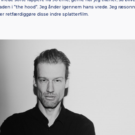
gaden i ”the hood”. Jeg ånder igennem hans vrede. Jeg ræson
der retfærdiggøre disse indre splatterfilm.