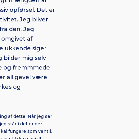
bragt mængden af
iv opførsel. Det er
vitet. Jeg bliver
fra den. Jeg
, omgivet af
delukkende siger
g bilder mig selv
ndte og fremmmede
der alligevel være
rkes og
ng af dette. Når jeg ser
jeg står i det er der
skal fungere som ventil.
 jeg til den socialt