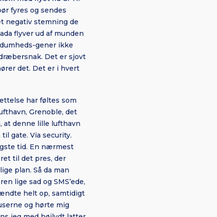
 bør fyres og sendes
get negativ stemning de
svada flyver ud af munden
es dumheds-gener ikke
 dræbersnak. Det er sjovt
ører det. Det er i hvert
ttelse har føltes som
lufthavn, Grenoble, det
, at denne lille lufthavn
il gate. Via security.
igste tid. En nærmest
t til det pres, der
lige plan. Så da man
ren lige sad og SMS’ede,
ændte helt op, samtidigt
luserne og hørte mig
ns jeg med højlydt latter