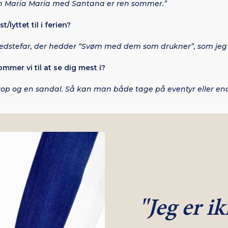
n Maria Maria med Santana er ren sommer.”
/lyttet til i ferien?
bedstefar, der hedder “Svøm med dem som drukner”, som jeg v
mmer vi til at se dig mest i?
n top og en sandal. Så kan man både tage på eventyr eller end
"Jeg er i