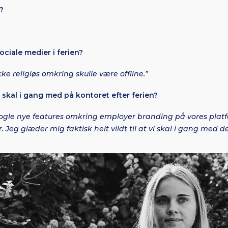
n?
ociale medier i ferien?
kke religiøs omkring skulle være offline.”
u skal i gang med på kontoret efter ferien?
nogle nye features omkring employer branding på vores platf
r. Jeg glæder mig faktisk helt vildt til at vi skal i gang med de