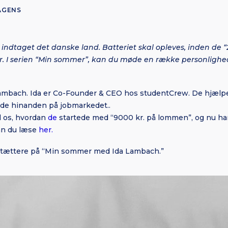
AGENS
ndtaget det danske land. Batteriet skal opleves, inden de “
r. I serien “Min sommer”, kan du møde en række personlighe
Lambach. Ida er Co-Founder & CEO hos studentCrew. De hjælp
nde hinanden på jobmarkedet..
til os, hvordan
de
startede med “9000 kr. på lommen”, og nu har
kan du læse
her.
tættere på “Min sommer med Ida Lambach.”