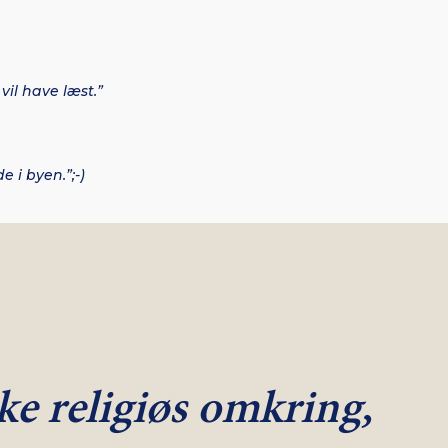
il have læst.”
e i byen.”;-)
kke religiøs omkring,