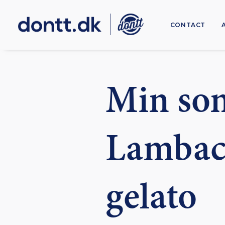
CONTACT
Min so
Lambach
gelato