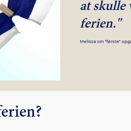
at skulle 
ferien."
Melissa om "første" opga
ferien?