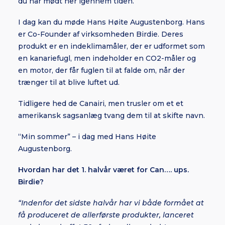
du har mødt her igennem tiden.
I dag kan du møde Hans Høite Augustenborg. Hans
er Co-Founder af virksomheden Birdie. Deres
produkt er en indeklimamåler, der er udformet som
en kanariefugl, men indeholder en CO2-måler og
en motor, der får fuglen til at falde om, når der
trænger til at blive luftet ud.
Tidligere hed de Canairi, men trusler om et et
amerikansk sagsanlæg tvang dem til at skifte navn.
“Min sommer” – i dag med Hans Høite
Augustenborg.
Hvordan har det 1. halvår været for Can…. ups.
Birdie?
“Indenfor det sidste halvår har vi både formået at
få produceret de allerførste produkter, lanceret