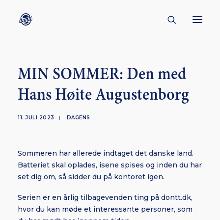
CONTACT
MIN SOMMER: Den med
ABOUT
Hans Høite Augustenborg
ENGLISH
CREATORS
11. JULI 2023
|
DAGENS
KULTUR
Sommeren har allerede indtaget det danske land.
INSPIRATION
Batteriet skal oplades, isene spises og inden du har
BORNHOLM
set dig om, så sidder du på kontoret igen.
Serien er en årlig tilbagevenden ting på dontt.dk,
hvor du kan møde et interessante personer, som
SUBSCRIBE