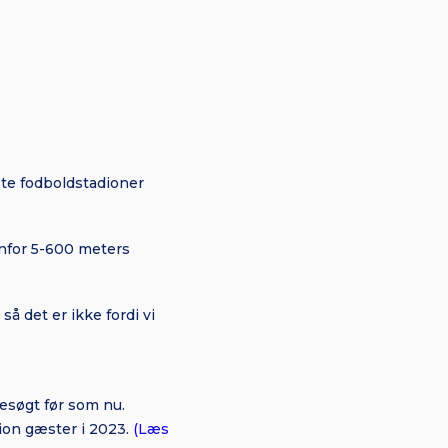
ste fodboldstadioner
enfor 5-600 meters
å det er ikke fordi vi
besøgt før som nu.
lion gæster i 2023.
(Læs