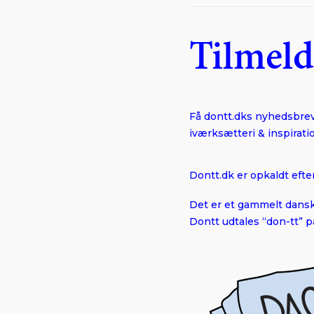
Tilmeld
Få dontt.dks nyhedsbrev 
iværksætteri & inspira
Dontt.dk er opkaldt efte
Det er et gammelt dansk
Dontt udtales “don-tt” p