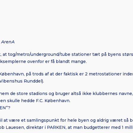
 ArenA
et, at tog/metro/underground/tube stationer tæt på byens stør
ksemplerne ovenfor er få blandt mange.
København, på trods af at der faktisk er 2 metrostationer ind
g Vibenshus Runddel
).
em de store stadions og bruger altså ikke klubbernes navne, s
onen skulle hedde F.C. København.
KEN”?
til at være et samlingspunkt for hele byen og aldrig været så 
Jacob Lauesen, direktør i PARKEN, at man budgetterer med 1 mil