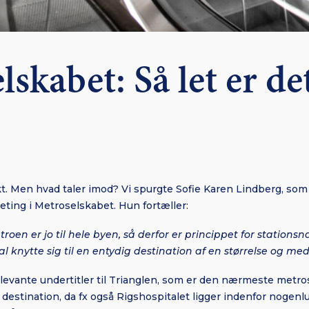
skabet: Så let er de
t. Men hvad taler imod? Vi spurgte Sofie Karen Lindberg, som 
ing i Metroselskabet. Hun fortæller:
troen er jo til hele byen, så derfor er princippet for stations
 knytte sig til en entydig destination af en størrelse og med
relevante undertitler til Trianglen, som er den nærmeste metros
 destination, da fx også Rigshospitalet ligger indenfor nogen