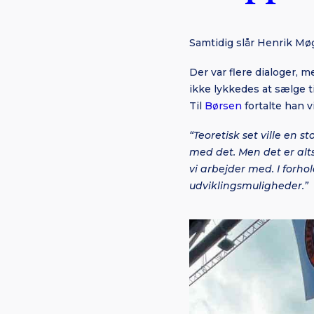
Samtidig slår Henrik Møg
Der var flere dialoger, m
ikke lykkedes at sælge ti
Til
Børsen
fortalte han v
“Teoretisk set ville en
med det. Men det er altså
vi arbejder med. I forho
udviklingsmuligheder.”