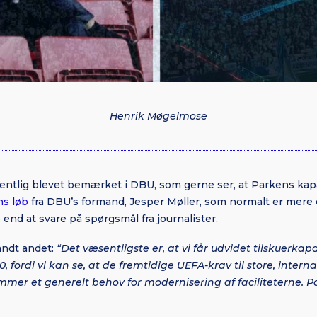
Henrik Møgelmose
entlig blevet bemærket i DBU, som gerne ser, at Parkens kapac
s løb
fra DBU’s formand, Jesper Møller, som normalt er mere o
 end at svare på spørgsmål fra journalister.
andt andet:
“Det væsentligste er, at vi får udvidet tilskuerkapa
, fordi vi kan se, at de fremtidige UEFA-krav til store, inter
ommer et generelt behov for modernisering af faciliteterne. 