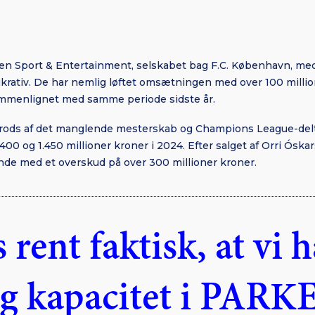
n Sport & Entertainment, selskabet bag F.C. København, medde
krativ. De har nemlig løftet omsætningen med over 100 million
ammenlignet med samme periode sidste år.
trods af det manglende mesterskab og Champions League-delt
0 og 1.450 millioner kroner i 2024. Efter salget af Orri Óska
ende med et overskud på over 300 millioner kroner.
 rent faktisk, at vi 
ig kapacitet i PARK