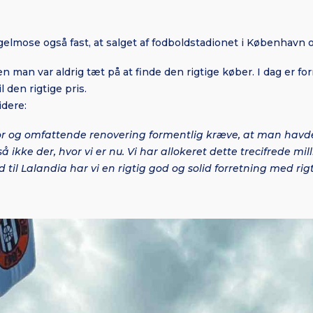
elmose også fast, at salget af fodboldstadionet i København og 
en man var aldrig tæt på at finde den rigtige køber. I dag er fo
l den rigtige pris.
idere:
 stor og omfattende renovering formentlig kræve, at man havde
 ikke der, hvor vi er nu. Vi har allokeret dette trecifrede mil
ld til Lalandia har vi en rigtig god og solid forretning med ri