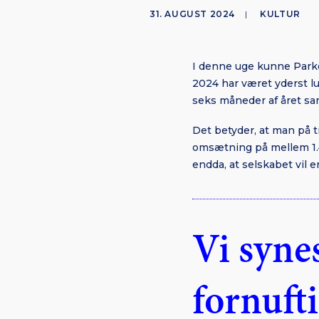
31. AUGUST 2024
|
KULTUR
I denne uge kunne Parke
2024 har været yderst lu
seks måneder af året s
Det betyder, at man på 
omsætning på mellem 1.40
endda, at selskabet vil 
Vi synes
fornuft