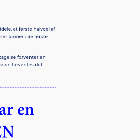
le, at første halvdel af
er kroner i de første
agelse forventer en
rsson forventes det
har en
EN