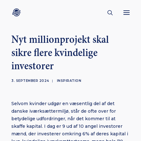
Nyt millionprojekt skal
CONTACT
sikre flere kvindelige
ABOUT
investorer
ENGLISH
CREATORS
3. SEPTEMBER 2024
|
INSPIRATION
KULTUR
INSPIRATION
Selvom kvinder udgør en væsentlig del af det
BORNHOLM
danske iværksættermiljø, står de ofte over for
betydelige udfordringer, når det kommer til at
skaffe kapital. I dag er 9 ud af 10 angel investorer
mænd, der investerer omkring 6% af deres kapital i
SUBSCRIBE