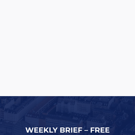
Rituals lancerer en af Europas største
butiksfornyelser
WEEKLY BRIEF – FREE