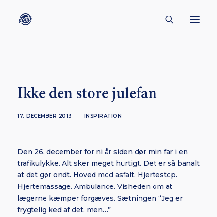
CONTACT
ABOUT
Ikke den store julefan
ENGLISH
CREATORS
17. DECEMBER 2013
|
INSPIRATION
KULTUR
INSPIRATION
Den 26. december for ni år siden dør min far i en
trafikulykke. Alt sker meget hurtigt. Det er så banalt
BORNHOLM
at det gør ondt. Hoved mod asfalt. Hjertestop.
Hjertemassage. Ambulance. Visheden om at
lægerne kæmper forgæves. Sætningen “Jeg er
frygtelig ked af det, men…”
SUBSCRIBE