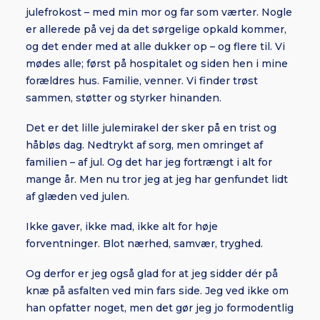
julefrokost – med min mor og far som værter. Nogle
er allerede på vej da det sørgelige opkald kommer,
og det ender med at alle dukker op – og flere til. Vi
mødes alle; først på hospitalet og siden hen i mine
forældres hus. Familie, venner. Vi finder trøst
sammen, støtter og styrker hinanden.
Det er det lille julemirakel der sker på en trist og
håbløs dag. Nedtrykt af sorg, men omringet af
familien – af jul. Og det har jeg fortrængt i alt for
mange år. Men nu tror jeg at jeg har genfundet lidt
af glæden ved julen.
Ikke gaver, ikke mad, ikke alt for høje
forventninger. Blot nærhed, samvær, tryghed.
Og derfor er jeg også glad for at jeg sidder dér på
knæ på asfalten ved min fars side. Jeg ved ikke om
han opfatter noget, men det gør jeg jo formodentlig