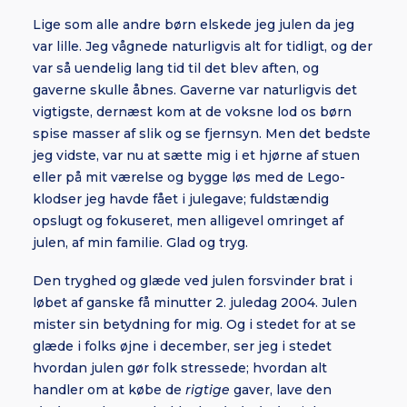
Lige som alle andre børn elskede jeg julen da jeg
var lille. Jeg vågnede naturligvis alt for tidligt, og der
var så uendelig lang tid til det blev aften, og
gaverne skulle åbnes. Gaverne var naturligvis det
vigtigste, dernæst kom at de voksne lod os børn
spise masser af slik og se fjernsyn. Men det bedste
jeg vidste, var nu at sætte mig i et hjørne af stuen
eller på mit værelse og bygge løs med de Lego-
klodser jeg havde fået i julegave; fuldstændig
opslugt og fokuseret, men alligevel omringet af
julen, af min familie. Glad og tryg.
Den tryghed og glæde ved julen forsvinder brat i
løbet af ganske få minutter 2. juledag 2004. Julen
mister sin betydning for mig. Og i stedet for at se
glæde i folks øjne i december, ser jeg i stedet
hvordan julen gør folk stressede; hvordan alt
handler om at købe de
rigtige
gaver, lave den