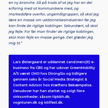
en ny branche. Så på trods af at jeg har en del
erfaring med at kommunikere med, og
markedsføre overfor, ungemålgruppen, så skal jeg
lære en masse om uddannelsesindustrien før jeg
kan finde de rigtige koblinger. Sekundært, så skal
jeg fejle. For før man finder de rigtige koblinger,
skal man fejle en masse gange. Det glæder jeg
mig til.”
Lars Østergaard er uddannet cand.merc(it) e-
business fra CBS og har udover GreenMobility
A/S været CMO hos DiningSix og tidligere
gennem seks år Social Media Strategist &
Content Advisor hos Kræftens Bekæmpelse.
Derudover har han startet og solgt flere
virksomheder, såsom
tipkbh.dk
,
vognturen.dk
og
istilfest.dk
.