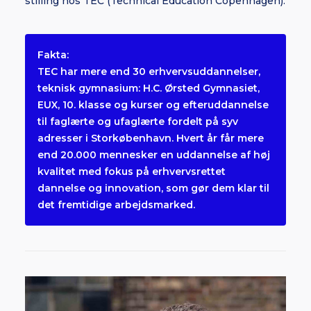
stilling hos TEC (Technical Education Copenhagen).
Fakta:
TEC har mere end 30 erhvervsuddannelser,
teknisk gymnasium: H.C. Ørsted Gymnasiet,
EUX, 10. klasse og kurser og efteruddannelse
til faglærte og ufaglærte fordelt på syv
adresser i Storkøbenhavn. Hvert år får mere
end 20.000 mennesker en uddannelse af høj
kvalitet med fokus på erhvervsrettet
dannelse og innovation, som gør dem klar til
det fremtidige arbejdsmarked.