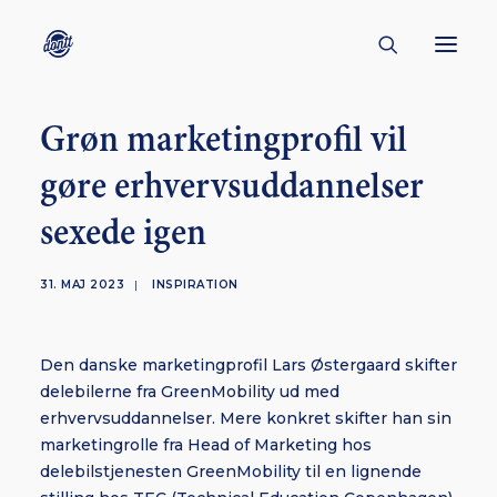
Grøn marketingprofil vil
CONTACT
gøre erhvervsuddannelser
ABOUT
sexede igen
ENGLISH
CREATORS
31. MAJ 2023
|
INSPIRATION
KULTUR
INSPIRATION
Den danske marketingprofil Lars Østergaard skifter
BORNHOLM
delebilerne fra GreenMobility ud med
erhvervsuddannelser. Mere konkret skifter han sin
marketingrolle fra Head of Marketing hos
delebilstjenesten GreenMobility til en lignende
SUBSCRIBE