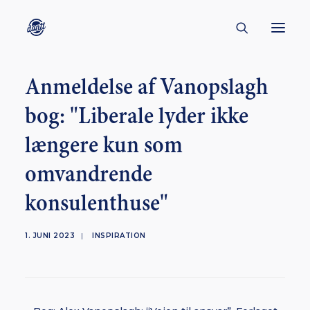
Anmeldelse af Vanopslagh
CONTACT
bog: "Liberale lyder ikke
ABOUT
længere kun som
ENGLISH
CREATORS
omvandrende
KULTUR
konsulenthuse"
INSPIRATION
1. JUNI 2023
|
INSPIRATION
BORNHOLM
SUBSCRIBE