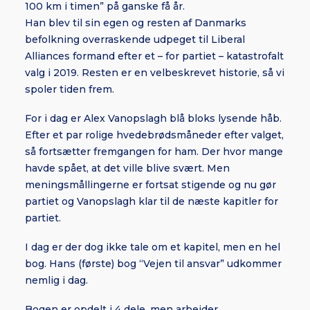
100 km i timen” på ganske få år.
Han blev til sin egen og resten af Danmarks
befolkning overraskende udpeget til Liberal
Alliances formand efter et – for partiet – katastrofalt
valg i 2019. Resten er en velbeskrevet historie, så vi
spoler tiden frem.
For i dag er Alex Vanopslagh blå bloks lysende håb.
Efter et par rolige hvedebrødsmåneder efter valget,
så fortsætter fremgangen for ham. Der hvor mange
havde spået, at det ville blive svært. Men
meningsmållingerne er fortsat stigende og nu gør
partiet og Vanopslagh klar til de næste kapitler for
partiet.
I dag er der dog ikke tale om et kapitel, men en hel
bog. Hans (første) bog “Vejen til ansvar” udkommer
nemlig i dag.
Bogen er opdelt i 4 dele, men arbejder