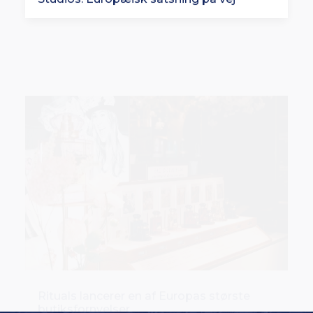
Rituals lancerer en af Europas største
butiksfornyelser