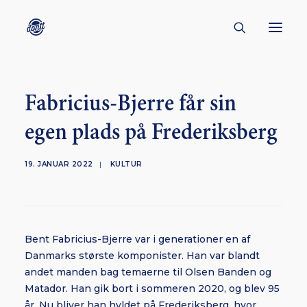
CONTACT
Fabricius-Bjerre får sin
ABOUT
egen plads på Frederiksberg
ENGLISH
CREATORS
19. JANUAR 2022
|
KULTUR
KULTUR
INSPIRATION
BORNHOLM
Bent Fabricius-Bjerre var i generationer en af
Danmarks største komponister. Han var blandt
andet manden bag temaerne til Olsen Banden og
Matador. Han gik bort i sommeren 2020, og blev 95
SUBSCRIBE
år. Nu bliver han hyldet på Frederiksberg, hvor