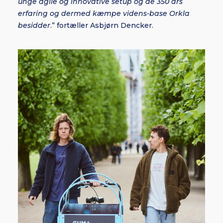
unge agile og innovative setup og de 350 års
erfaring og dermed kæmpe videns-base Orkla
besidder
.” fortæller Asbjørn Dencker.