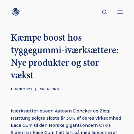
Kæmpe boost hos
CONTACT
tyggegummi-iværksættere:
ABOUT
Nye produkter og stor
ENGLISH
CREATORS
vækst
KULTUR
1. JUNI 2022
|
CREATORS
INSPIRATION
BORNHOLM
Iværksætter-duoen Asbjørn Dencker og Ziggi
Harttung solgte sidste år 30% af deres virksomhed
Eace Gum til den Norske gigantkoncern Orkla.
SUBSCRIBE
Siden har Eace Gum haft fart på med lancering af