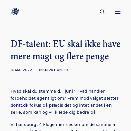
CONTACT
DF-talent: EU skal ikke have
ABOUT
mere magt og flere penge
ENGLISH
CREATORS
11. MAJ 2022
|
INSPIRATION
,
EU
KULTUR
Hvad skal du stemme d. 1 juni? Hvad handler
INSPIRATION
forbeholdet egentligt om? Frem mod valget sætter
BORNHOLM
dontt.dk
fokus på præcis det og intet andet i en
serie, som kan og vil klæde dig bedre på.
Vi har spurgt 4 kloge mennesker om de samme 4
SUBSCRIBE