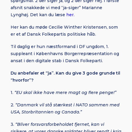
spørgsmål. 2 der siger ja, og 2 der siger nej. I første
afsnit snakkede vi med “ja-siger” Marianne
Lynghøj. Det kan du læse
her.
Her kan du møde Cecilie Winther Kristensen, som
er et af Dansk Folkepartis politiske håb.
Til daglig er hun næstformand i DF ungdom, 1.
suppleant i Københavns Borgerrepræsentation og
ansat i den digitale stab i Dansk Folkeparti.
Du anbefaler et “ja”. Kan du give 3 gode grunde til
“hvorfor”?
1.
“EU skal ikke have mere magt og flere penge!”
2.
“Danmark vil stå stærkest i NATO sammen med
USA, Storbritannien og Canada.”
3.
“Bliver forsvarsforbeholdet fjernet, kan vi
risikere, at vores danske soldater bliver sendt i krig