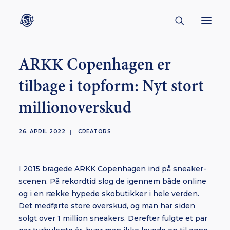
ARKK Copenhagen er
CONTACT
tilbage i topform: Nyt stort
ABOUT
millionoverskud
ENGLISH
CREATORS
26. APRIL 2022
|
CREATORS
KULTUR
INSPIRATION
I 2015 bragede ARKK Copenhagen ind på sneaker-
BORNHOLM
scenen. På rekordtid slog de igennem både online
og i en række hypede skobutikker i hele verden.
Det medførte store overskud, og man har siden
solgt over 1 million sneakers. Derefter fulgte et par
SUBSCRIBE