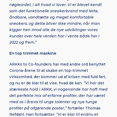
nøgleordet, i alt hvad vi laver. Vi er blevet kendt
som det funktionelle sneakerbrand med lette,
åndbare, vandtætte og meget komfortable
sneakers, og dette bliver ikke mindre, når man
kigger hen imod alle de nye udviklinger vores
kunder over hele verden har i vente både her i
2022 og frem.”
En top trimmet maskine
ARKKs to Co-founders har med andre ord benyttet
Corona-årene til at skabe en top-trimmet
virksomhed, der kommer ud af krisen med fuld fart,
og nu er de klar til at vise, hvad de kan.
”Vi har det
stærkeste hold i ARKK, vi nogensinde har haft med
det perfekte mix af erfarne profiler, der har været
med os i årevis til unge talenter og nye tunge
profiler på afgørende poster,”
fortæller Thomas
Refdahl. Han fortsætter:
”Vi er klar til endnu et