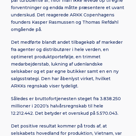
par turbulente år, hvor man ikke levede op til egne
forventninger og endda måtte præsentere et uvant
underskud. Det reagerede ARKK Copenhagens
founders Kasper Rasmussen og Thomas Refdahl
omgående på.
Det medførte blandt andet tilbagekøb af markeder
fra agenter og distributører i hele verden, en
optimeret produktportefølje, en trimmet
medarbejderstab, lukning af udenlandske
selskaber og et par egne butikker samt en en ny
salgsstrategi. Den har åbenlyst virket, hvilket
ARKKs regnskab viser tydeligt.
Således er bruttofortjenesten steget fra 3.838.250
millioner i 2020’s halvårsregnskab til hele
12.212.442. Det betyder et overskud på 5.570.043.
Det positive resultat kommer på trods af, at
selskabets hovedland for produktion, Vietnam, var