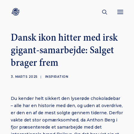
Dansk ikon hitter med irsk
CONTACT
gigant-samarbejde: Salget
ABOUT
brager frem
ENGLISH
CREATORS
3. MARTS 2025
|
INSPIRATION
KULTUR
INSPIRATION
Du kender helt sikkert den lyserøde chokoladebar
BORNHOLM
– alle har en historie med den, og uden at overdrive,
er den en af de mest solgte gennem tiderne. Derfor
vakte det stor opmærksomhed, da Anthon Berg i
fjor præsenterede et samarbejde med det
SUBSCRIBE