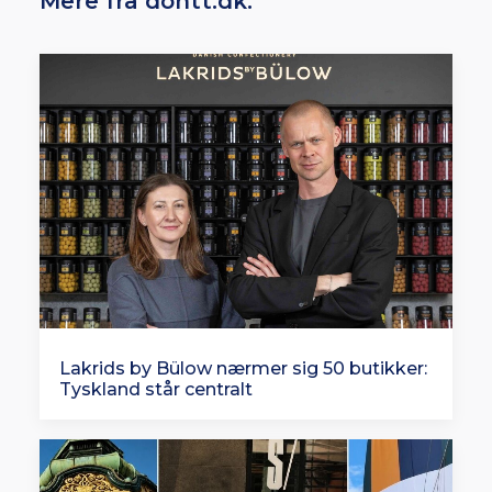
Mere fra dontt.dk:
Lakrids by Bülow nærmer sig 50 butikker:
Tyskland står centralt