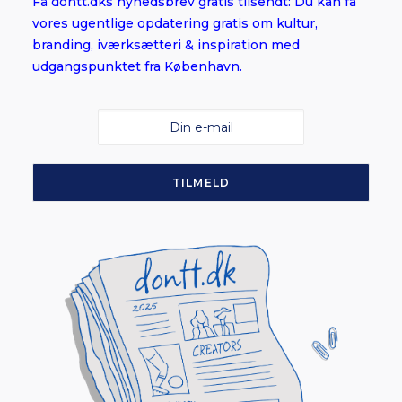
Få dontt.dks nyhedsbrev gratis tilsendt: Du kan få
vores ugentlige opdatering gratis om kultur,
branding, iværksætteri & inspiration med
udgangspunktet fra København.