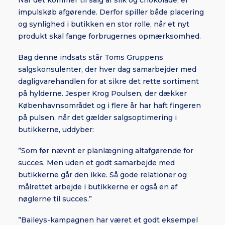
Når det kommer til salg af slik og chokolade, er
impulskøb afgørende. Derfor spiller både placering
og synlighed i butikken en stor rolle, når et nyt
produkt skal fange forbrugernes opmærksomhed.
Bag denne indsats står Toms Gruppens
salgskonsulenter, der hver dag samarbejder med
dagligvarehandlen for at sikre det rette sortiment
på hylderne. Jesper Krog Poulsen, der dækker
Københavnsområdet og i flere år har haft fingeren
på pulsen, når det gælder salgsoptimering i
butikkerne, uddyber:
”Som før nævnt er planlægning altafgørende for
succes. Men uden et godt samarbejde med
butikkerne går den ikke. Så gode relationer og
målrettet arbejde i butikkerne er også en af
nøglerne til succes.”
”Baileys-kampagnen har været et godt eksempel