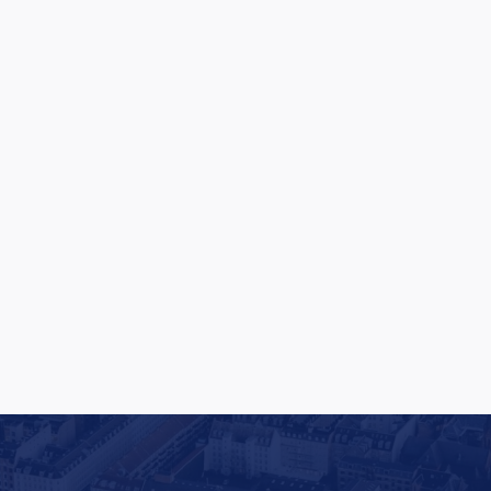
Rituals lancerer en af Europas største
butiksfornyelser