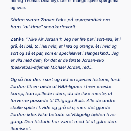
nemlig Thomas Delaney). Der er mange sjove spørgsmål
og svar.
Sådan svarer Zanka f.eks. på spørgsmålet om
hans “all-time” sneakerfavorit:
Zanka:
“’Nike Air Jordan 1’. Jeg har fire par i sort-rød, èt i
grå, èt i blå, to i hel hvid, èt i rød og orange, èt i hvid og
sort og så et par, som er specialavet i slangeskind,. Jeg
er vild med dem, for det er de første Jordan-sko
(basketball-stjernen Michael Jordan, red.).
Og så har den i sort og rød en speciel historie, fordi
Jordan fik en bøde af NBA-ligaen i hver eneste
kamp, han spillede i dem, da de ikke mente, at
farverne passede til Chigago Bulls. Alle de andre
skulle spille i hvide og grå sko, men det gjorde
Jordan ikke. Nike betalte selvfølgelig bøden hver
gang. Den historie har været med til at gøre dem
ikoniske”.