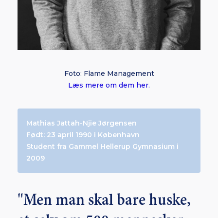
Foto: Flame Management
Læs mere om dem her.
Mathias Jattah-Njie Jørgensen
Født: 23 april 1990 i København
Student fra Gammel Hellerup Gymnasium i
2009
"Men man skal bare huske,