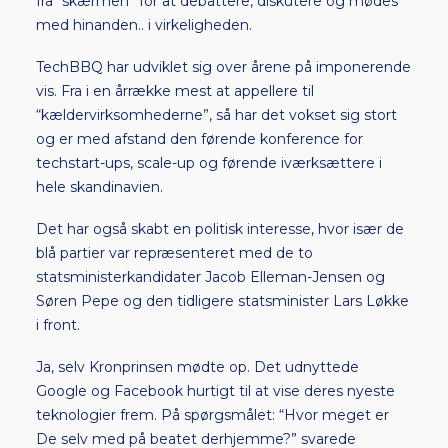
fra “skærmen” for at debattere, diskutere og mødes
med hinanden.. i virkeligheden.
TechBBQ har udviklet sig over årene på imponerende
vis. Fra i en årrække mest at appellere til
“kældervirksomhederne”, så har det vokset sig stort
og er med afstand den førende konference for
techstart-ups, scale-up og førende iværksættere i
hele skandinavien.
Det har også skabt en politisk interesse, hvor især de
blå partier var repræsenteret med de to
statsministerkandidater Jacob Elleman-Jensen og
Søren Pepe og den tidligere statsminister Lars Løkke
i front.
Ja, selv Kronprinsen mødte op. Det udnyttede
Google og Facebook hurtigt til at vise deres nyeste
teknologier frem. På spørgsmålet: “Hvor meget er
De selv med på beatet derhjemme?” svarede