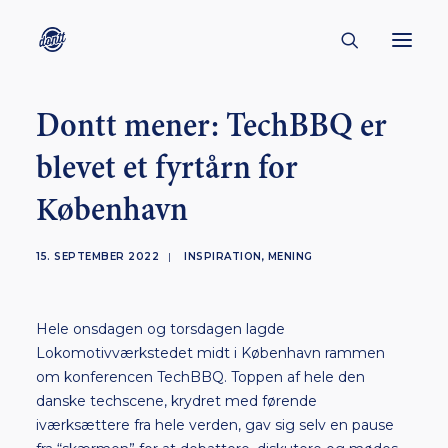
Dontt mener: TechBBQ er
CONTACT
blevet et fyrtårn for
ABOUT
København
ENGLISH
CREATORS
15. SEPTEMBER 2022
|
INSPIRATION
,
MENING
KULTUR
INSPIRATION
Hele onsdagen og torsdagen lagde
BORNHOLM
Lokomotivværkstedet midt i København rammen
om konferencen TechBBQ. Toppen af hele den
danske techscene, krydret med førende
iværksættere fra hele verden, gav sig selv en pause
SUBSCRIBE