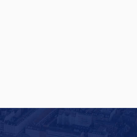
Oversized Lifting Club bliver til Oversized
Studios: Europæisk satsning på vej