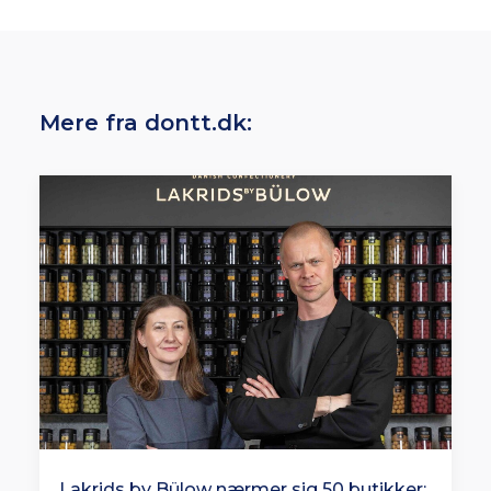
Mere fra dontt.dk:
Lakrids by Bülow nærmer sig 50 butikker: