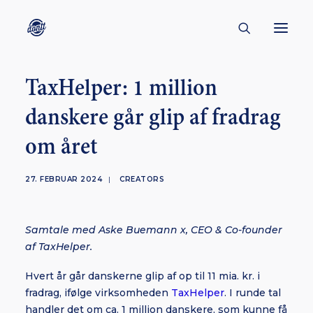
TaxHelper: 1 million
CONTACT
danskere går glip af fradrag
ABOUT
om året
ENGLISH
CREATORS
27. FEBRUAR 2024
|
CREATORS
KULTUR
INSPIRATION
Samtale med Aske Buemann x, CEO & Co-founder
BORNHOLM
af TaxHelper.
Hvert år går danskerne glip af op til 11 mia. kr. i
fradrag, ifølge virksomheden
TaxHelper
. I runde tal
SUBSCRIBE
handler det om ca. 1 million danskere, som kunne få