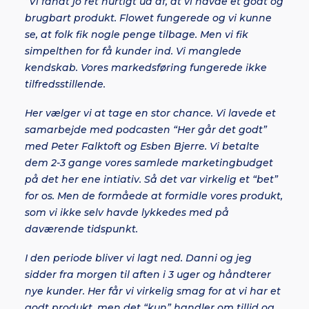
“Vi fandt jo ret hurtigt ud af, at vi havde et godt og
brugbart produkt. Flowet fungerede og vi kunne
se, at folk fik nogle penge tilbage. Men vi fik
simpelthen for få kunder ind. Vi manglede
kendskab. Vores markedsføring fungerede ikke
tilfredsstillende.
Her vælger vi at tage en stor chance. Vi lavede et
samarbejde med podcasten “Her går det godt”
med Peter Falktoft og Esben Bjerre. Vi betalte
dem 2-3 gange vores samlede marketingbudget
på det her ene intiativ. Så det var virkelig et “bet”
for os. Men de formåede at formidle vores produkt,
som vi ikke selv havde lykkedes med på
daværende tidspunkt.
I den periode bliver vi lagt ned. Danni og jeg
sidder fra morgen til aften i 3 uger og håndterer
nye kunder. Her får vi virkelig smag for at vi har et
godt produkt, men det “kun” handler om tillid og