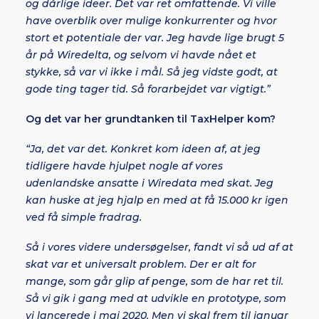
og dårlige ideer. Det var ret omfattende. Vi ville
have overblik over mulige konkurrenter og hvor
stort et potentiale der var. Jeg havde lige brugt 5
år på Wiredelta, og selvom vi havde nået et
stykke, så var vi ikke i mål. Så jeg vidste godt, at
gode ting tager tid. Så forarbejdet var vigtigt.”
Og det var her grundtanken til TaxHelper kom?
“Ja, det var det. Konkret kom ideen af, at jeg
tidligere havde hjulpet nogle af vores
udenlandske ansatte i Wiredata med skat. Jeg
kan huske at jeg hjalp en med at få 15.000 kr igen
ved få simple fradrag.
Så i vores videre undersøgelser, fandt vi så ud af at
skat var et universalt problem. Der er alt for
mange, som går glip af penge, som de har ret til.
Så vi gik i gang med at udvikle en prototype, som
vi lancerede i maj 2020. Men vi skal frem til januar