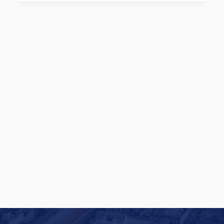
Rituals lancerer en af Europas største
butiksfornyelser