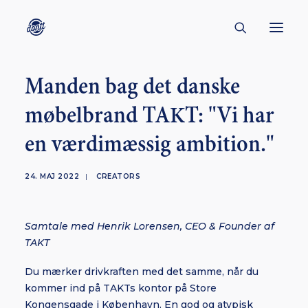
Manden bag det danske
CONTACT
møbelbrand TAKT: "Vi har
ABOUT
en værdimæssig ambition."
ENGLISH
CREATORS
24. MAJ 2022
|
CREATORS
KULTUR
INSPIRATION
Samtale med Henrik Lorensen, CEO & Founder af
BORNHOLM
TAKT
Du mærker drivkraften med det samme, når du
kommer ind på TAKTs kontor på Store
SUBSCRIBE
Kongensgade i København. En god og atypisk