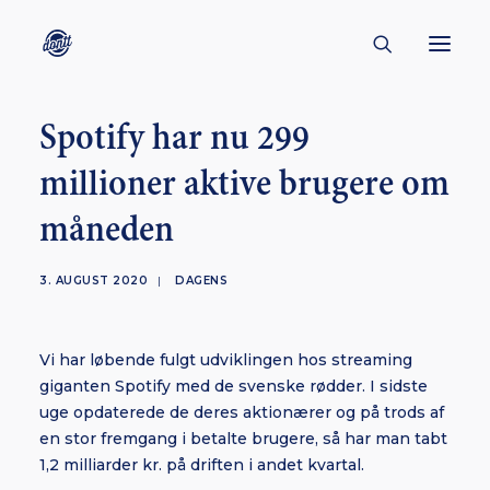
Spotify har nu 299
CONTACT
millioner aktive brugere om
ABOUT
måneden
ENGLISH
CREATORS
3. AUGUST 2020
|
DAGENS
KULTUR
INSPIRATION
Vi har løbende fulgt udviklingen hos streaming
BORNHOLM
giganten Spotify med de svenske rødder. I sidste
uge opdaterede de deres aktionærer og på trods af
en stor fremgang i betalte brugere, så har man tabt
1,2 milliarder kr. på driften i andet kvartal.
SUBSCRIBE