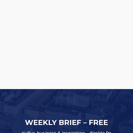
Oversized Lifting Club bliver til Oversized
Studios: Europæisk satsning på vej
WEEKLY BRIEF – FREE