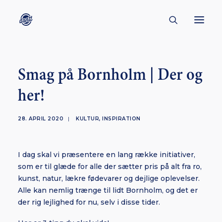
CONTACT
Smag på Bornholm | Der og
ABOUT
her!
ENGLISH
CREATORS
28. APRIL 2020
|
KULTUR
,
INSPIRATION
KULTUR
I dag skal vi præsentere en lang række initiativer,
INSPIRATION
som er til glæde for alle der sætter pris på alt fra ro,
BORNHOLM
kunst, natur, lækre fødevarer og dejlige oplevelser.
Alle kan nemlig trænge til lidt Bornholm, og det er
der rig lejlighed for nu, selv i disse tider.
SUBSCRIBE