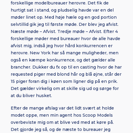
forskellige modelbureauer herovre. Det fik de
hurtigt sat i stand, og pludselig havde var en del
møder linet op. Med høje hæle og en god portion
selvtillid gik jeg til første møde. Der blev jeg afvist.
Næste møde – Afvist. Tredje møde – Afvist. Efter 4
forskellige møder med bureauer hvor de alle havde
afvist mig, indså jeg hvor hård konkurrencen er
herovre. New York har så mange muligheder, men
også en kæmpe konkurrence, og det gælder alle
brancher. Dukker du fx op til en casting hvor de har
requested piger med blond hår og blå øjne, står der
15 piger foran dig i køen som ligner dig på en prik.
Det gælder virkelig om at skille sig ud og sørge for
at du bliver husket.
Efter de mange afslag var det lidt svært at holde
modet oppe, men min agent hos Scoop Models
overbeviste mig om at blive ved med at køre på.
Det gjorde jeg så, og de næste to bureauer jeg