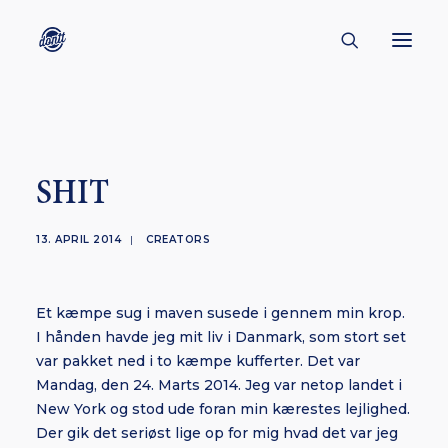
CONTACT
ABOUT
SHIT
ENGLISH
CREATORS
13. APRIL 2014
|
CREATORS
KULTUR
INSPIRATION
Et kæmpe sug i maven susede i gennem min krop.
I hånden havde jeg mit liv i Danmark, som stort set
BORNHOLM
var pakket ned i to kæmpe kufferter. Det var
Mandag, den 24. Marts 2014. Jeg var netop landet i
New York og stod ude foran min kærestes lejlighed.
Der gik det seriøst lige op for mig hvad det var jeg
SUBSCRIBE