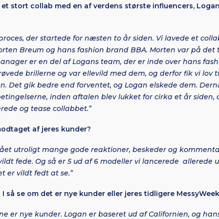
t et stort collab med en af verdens største influencers, Log
roces, der startede for næsten to år siden. Vi lavede et coll
orten Breum og hans fashion brand BBA. Morten var på det t
manager er en del af Logans team, der er inde over hans fa
vede brillerne og var ellevild med dem, og derfor fik vi lov ti
gan. Det gik bedre end forventet, og Logan elskede dem. Dern
tingelserne, inden aftalen blev lukket for cirka et år siden, 
rede og tease collabbet.”
modtaget af jeres kunder?
ar fået utroligt mange gode reaktioner, beskeder og kommentar
 vildt fede. Og så er 5 ud af 6 modeller vi lancerede allerede 
 er vildt fedt at se.”
I så se om det er nye kunder eller jeres tidligere MessyWe
e er nye kunder. Logan er baseret ud af Californien, og hans