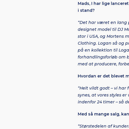
Mads, I har lige lancere
i stand?
“Det har været en lang p
designet model til DJ M
stor i USA, og Mortens 
Clothing. Logan så og prø
på en kollektion til Lo
forhandlingsforløb om be
med at producere, forbe
Hvordan er det blevet 
“Helt vildt godt – vi h
synes, at vores styles er
indenfor 24 timer – så det
Med så mange salg, kan 
“Størstedelen af kundern