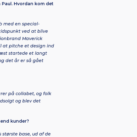
an Paul. Hvordan kom det
ab med en special-
idspunkt ved at blive
shionbrand Maverick
l at pitche et design ind
æst startede et langt
og det år er så gået
er på collabet, og folk
udsolgt og blev det
ekend kunder?
 største base, ud af de