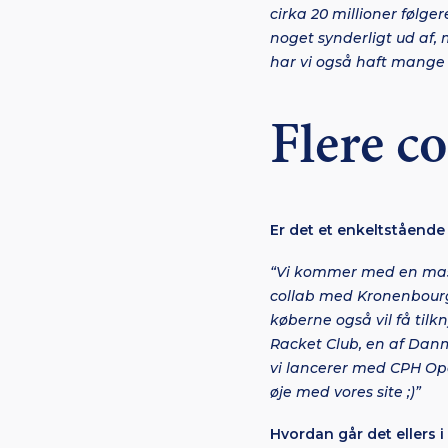
cirka 20 millioner følge
noget synderligt ud af, 
har vi også haft mange 
Flere co
Er det et enkeltstående 
“Vi kommer med en mass
collab med Kronenbourg 
køberne også vil få tilk
Racket Club, en af Danma
vi lancerer med CPH Open
øje med vores site ;)”
Hvordan går det ellers