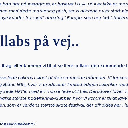
re han har på Instagram, er baseret i USA. USA er ikke et mark
men med dette marketing push, ser vi allerede nu et stort pi
nye kunder fra rundt omkring i Europa, som har købt brillern
llabs på vej..
tiltag, eller kommer vi til at se flere collabs den kommende 
e fede collabs i løbet af de kommende måneder. Vi lancere
Blanc 1664, hvor vi producerer limited edition solbriller me
nyttede NFT’er med en masse fede utilities. Derudover laver v
rks største padeltennis-klubber, hvor vi kommer til at lave so
, som er verdens største skate-festival, der afholdes her i j
 i MessyWeekend?