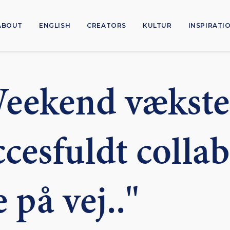
ABOUT
ENGLISH
CREATORS
KULTUR
INSPIRATI
eekend vækste
cesfuldt collab
e på vej.."