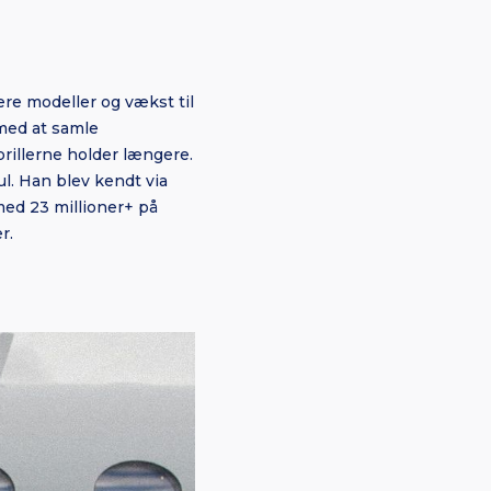
re modeller og vækst til
 med at samle
brillerne holder længere.
. Han blev kendt via
 med 23 millioner+ på
r.