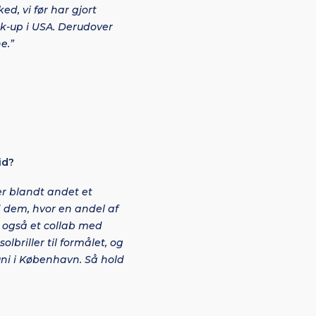
ed, vi før har gjort
ck-up i USA. Derudover
e.”
tid?
r blandt andet et
d dem, hvor en andel af
i også et collab med
lbriller til formålet, og
uni i København. Så hold