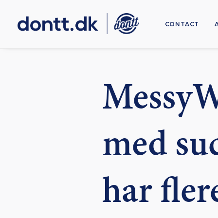
CONTACT
MessyW
med suc
har fler