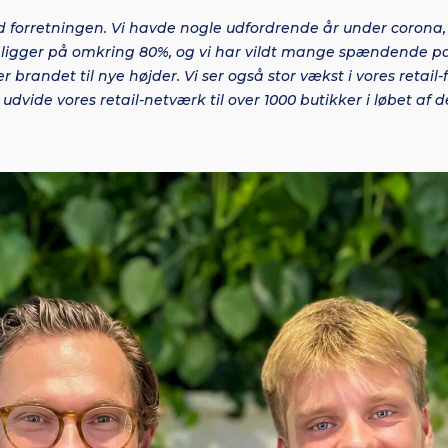
d forretningen. Vi havde nogle udfordrende år under corona
ligger på omkring 80%, og vi har vildt mange spændende pa
er brandet til nye højder. Vi ser også stor vækst i vores retail-f
 udvide vores retail-netværk til over 1000 butikker i løbet a