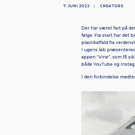
7. JUNI 2022
|
CREATORS
Der har været fart på d
følge. Fra start har det
plastikaffald fra verden
I ugens løb præsentered
appen “Vine”, som få sik
både YouTube og Instagr
I den forbindelse mødt