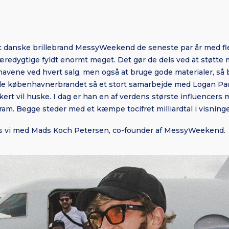
et danske brillebrand MessyWeekend de seneste par år med fle
 bæredygtige fyldt enormt meget. Det gør de dels ved at støtte
shavene ved hvert salg, men også at bruge gode materialer, så 
e københavnerbrandet så et stort samarbejde med Logan Paul
kert vil huske. I dag er han en af verdens største influencers
am. Begge steder med et kæmpe tocifret milliardtal i visninge
es vi med Mads Koch Petersen, co-founder af MessyWeekend.